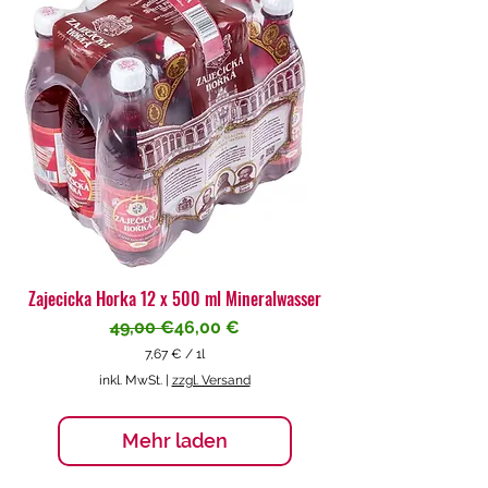
€
p
r
o
1
L
i
t
e
r
Zajecicka Horka 12 x 500 ml Mineralwasser
Standardpreis
Sale-Preis
49,00 €
46,00 €
7,67 €
/
1l
7
inkl. MwSt.
|
zzgl. Versand
,
6
7
Mehr laden
€
p