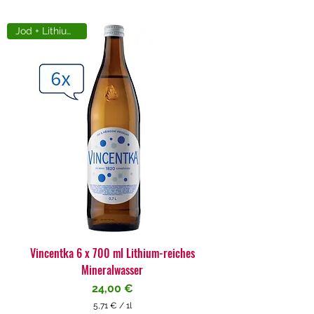
Jod + Lithiumreich
Vincentka 6 x 700 ml Lithium-reiches
Mineralwasser
Preis
24,00 €
5,71 €
/
1l