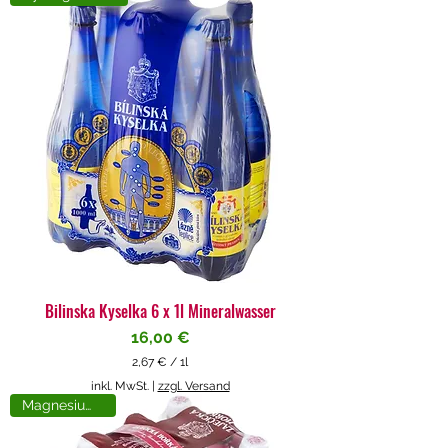
4
€
p
r
o
1
L
i
t
e
r
Bilinska Kyselka 6 x 1l Mineralwasser
Preis
16,00 €
2,67 €
/
1l
2
inkl. MwSt.
|
zzgl. Versand
,
Magnesiumreich
6
7