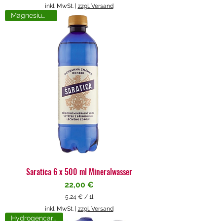
5
inkl. MwSt.
|
zzgl. Versand
,
Magnesiumreich
7
1
€
p
r
o
1
L
i
t
e
r
Saratica 6 x 500 ml Mineralwasser
Preis
22,00 €
5,24 €
/
1l
5
inkl. MwSt.
|
zzgl. Versand
,
Hydrogencarbonat
2