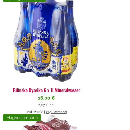
4
€
p
r
o
1
L
i
t
e
r
Bilinska Kyselka 6 x 1l Mineralwasser
Preis
16,00 €
2,67 €
/
1l
2
inkl. MwSt.
|
zzgl. Versand
,
Magnesiumreich
6
7