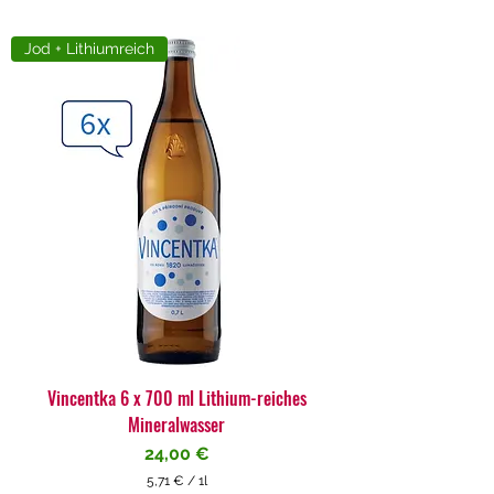
Jod + Lithiumreich
Vincentka 6 x 700 ml Lithium-reiches
Mineralwasser
Preis
24,00 €
5,71 €
/
1l