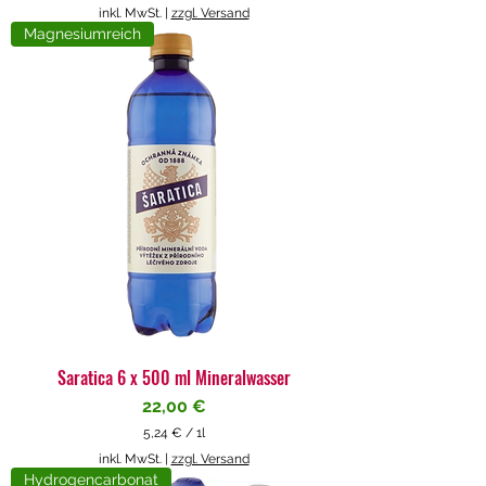
5
inkl. MwSt.
|
zzgl. Versand
,
Magnesiumreich
7
1
€
p
r
o
1
L
i
t
e
r
Saratica 6 x 500 ml Mineralwasser
Preis
22,00 €
5,24 €
/
1l
5
inkl. MwSt.
|
zzgl. Versand
,
Hydrogencarbonat
2