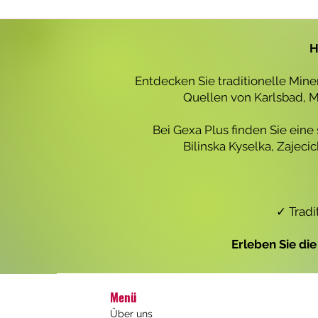
r
o
1
L
H
i
t
e
Entdecken Sie traditionelle Min
r
Quellen von Karlsbad, Ma
Bei Gexa Plus finden Sie eine
Bilinska Kyselka, Zajec
✓ Tradi
Erleben Sie di
Menü
Über uns