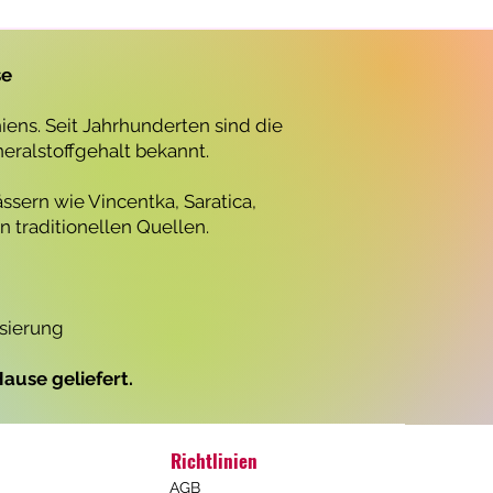
r
o
1
L
se
i
t
e
ens. Seit Jahrhunderten sind die
r
neralstoffgehalt bekannt.
ssern wie Vincentka, Saratica,
 traditionellen Quellen.
isierung
ause geliefert.
Richtlinien
AGB