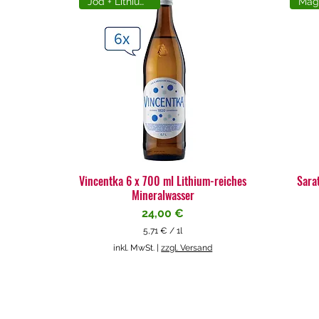
Jod + Lithiumreich
Vincentka 6 x 700 ml Lithium-reiches
Sara
Mineralwasser
Preis
24,00 €
5,71 €
/
1l
5
inkl. MwSt.
|
zzgl. Versand
,
7
1
€
p