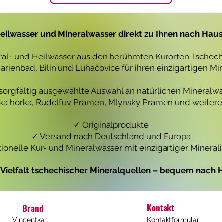
1
1
L
L
i
i
t
t
eilwasser und Mineralwasser direkt zu Ihnen nach Hau
e
e
r
r
eral- und Heilwässer aus den berühmten Kurorten Tschechi
rienbad, Bilin und Luhačovice für ihren einzigartigen Mi
 sorgfältig ausgewählte Auswahl an natürlichen Mineralwä
icka horka, Rudolfuv Pramen, Mlynsky Pramen und weiteren
✓ Originalprodukte
✓ Versand nach Deutschland und Europa
tionelle Kur- und Mineralwässer mit einzigartiger Mineral
e Vielfalt tschechischer Mineralquellen – bequem nach H
Kontakt
Brand
Vincentka
Kontaktformular