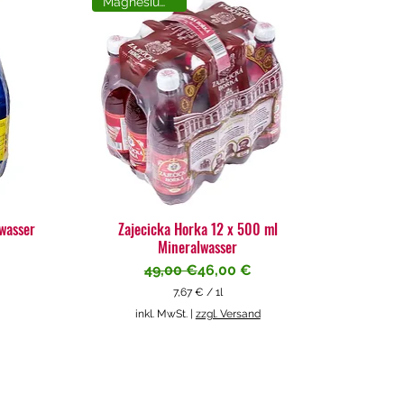
Magnesiumreich
lwasser
Zajecicka Horka 12 x 500 ml
Mineralwasser
Standardpreis
Sale-Preis
49,00 €
46,00 €
7,67 €
/
1l
7
inkl. MwSt.
|
zzgl. Versand
,
6
7
€
p