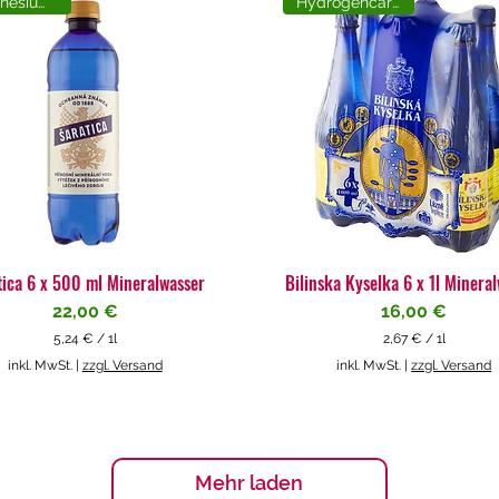
Magnesiumreich
Hydrogencarbonat
tica 6 x 500 ml Mineralwasser
Bilinska Kyselka 6 x 1l Minera
Preis
Preis
22,00 €
16,00 €
5,24 €
/
1l
2,67 €
/
1l
5
2
inkl. MwSt.
|
zzgl. Versand
inkl. MwSt.
|
zzgl. Versand
,
,
2
6
4
7
€
€
p
p
Mehr laden
r
r
o
o