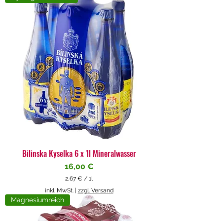
4
€
p
r
o
1
L
i
t
e
r
Bilinska Kyselka 6 x 1l Mineralwasser
Preis
16,00 €
2,67 €
/
1l
2
inkl. MwSt.
|
zzgl. Versand
,
Magnesiumreich
6
7