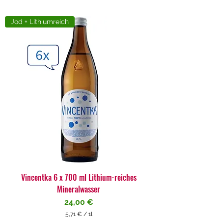
Jod + Lithiumreich
Vincentka 6 x 700 ml Lithium-reiches
Mineralwasser
Preis
24,00 €
5,71 €
/
1l