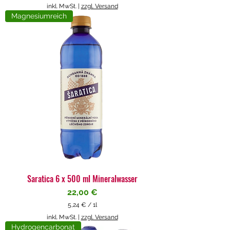
5
inkl. MwSt.
|
zzgl. Versand
,
Magnesiumreich
7
1
€
p
r
o
1
L
i
t
e
r
Saratica 6 x 500 ml Mineralwasser
Preis
22,00 €
5,24 €
/
1l
5
inkl. MwSt.
|
zzgl. Versand
,
Hydrogencarbonat
2