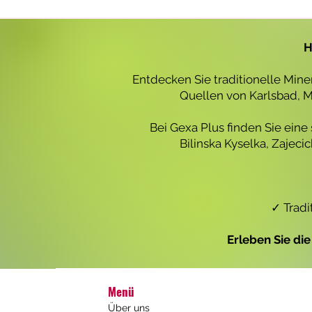
r
o
1
L
H
i
t
e
Entdecken Sie traditionelle Min
r
Quellen von Karlsbad, Ma
Bei Gexa Plus finden Sie eine
Bilinska Kyselka, Zajec
✓ Tradi
Erleben Sie di
Menü
Über uns