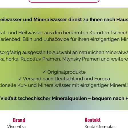
1
1
L
L
i
i
t
t
eilwasser und Mineralwasser direkt zu Ihnen nach Hau
e
e
r
r
eral- und Heilwässer aus den berühmten Kurorten Tschechi
rienbad, Bilin und Luhačovice für ihren einzigartigen Mi
 sorgfältig ausgewählte Auswahl an natürlichen Mineralwä
icka horka, Rudolfuv Pramen, Mlynsky Pramen und weiteren
✓ Originalprodukte
✓ Versand nach Deutschland und Europa
tionelle Kur- und Mineralwässer mit einzigartiger Mineral
e Vielfalt tschechischer Mineralquellen – bequem nach H
Kontakt
Brand
Vincentka
Kontaktformular