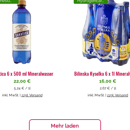
Magnesiumreich
Hydrogencarbonat
tica 6 x 500 ml Mineralwasser
Bilinska Kyselka 6 x 1l Minera
Preis
Preis
22,00 €
16,00 €
5,24 €
/
1l
2,67 €
/
1l
5
2
inkl. MwSt.
|
zzgl. Versand
inkl. MwSt.
|
zzgl. Versand
,
,
2
6
4
7
€
€
p
p
Mehr laden
r
r
o
o