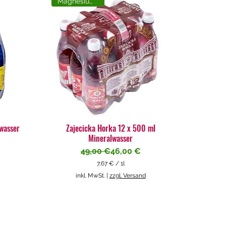
Magnesiumreich
lwasser
Zajecicka Horka 12 x 500 ml
Mineralwasser
Standardpreis
Sale-Preis
49,00 €
46,00 €
7,67 €
/
1l
7
inkl. MwSt.
|
zzgl. Versand
,
6
7
€
p