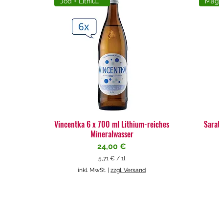
Jod + Lithiumreich
Vincentka 6 x 700 ml Lithium-reiches
Sara
Mineralwasser
Preis
24,00 €
5,71 €
/
1l
5
inkl. MwSt.
|
zzgl. Versand
,
7
1
€
p