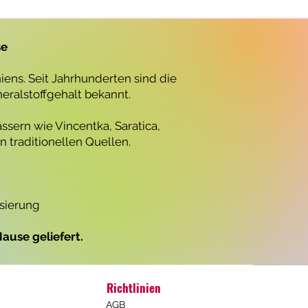
r
o
1
L
se
i
t
e
ens. Seit Jahrhunderten sind die
r
neralstoffgehalt bekannt.
ssern wie Vincentka, Saratica,
 traditionellen Quellen.
isierung
ause geliefert.
Richtlinien
AGB