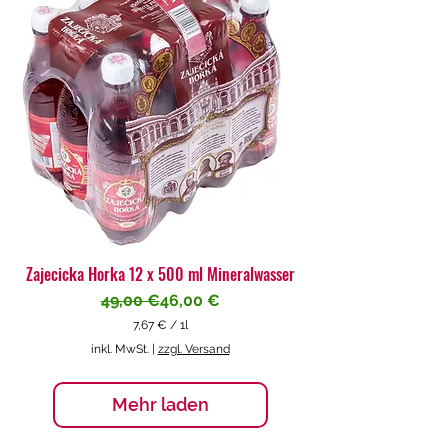
€
p
r
o
1
L
i
t
e
r
Zajecicka Horka 12 x 500 ml Mineralwasser
Standardpreis
Sale-Preis
49,00 €
46,00 €
7,67 €
/
1l
7
inkl. MwSt.
|
zzgl. Versand
,
6
7
Mehr laden
€
p