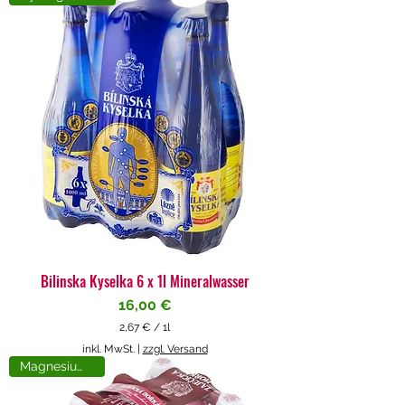
4
€
p
r
o
1
L
i
t
e
r
Bilinska Kyselka 6 x 1l Mineralwasser
Preis
16,00 €
2,67 €
/
1l
2
inkl. MwSt.
|
zzgl. Versand
,
Magnesiumreich
6
7