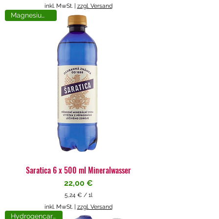
5
inkl. MwSt.
|
zzgl. Versand
,
Magnesiumreich
7
1
€
p
r
o
1
L
i
t
e
r
Saratica 6 x 500 ml Mineralwasser
Preis
22,00 €
5,24 €
/
1l
5
inkl. MwSt.
|
zzgl. Versand
,
Hydrogencarbonat
2