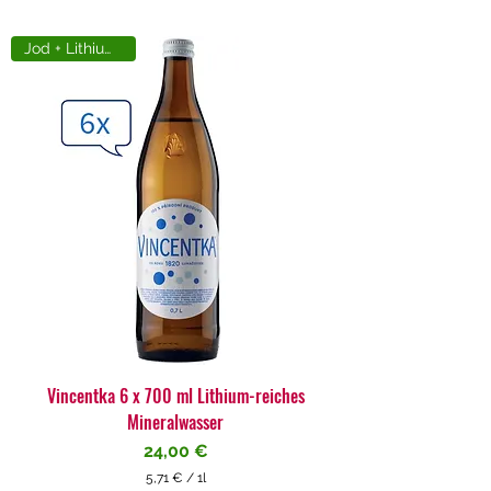
Jod + Lithiumreich
Vincentka 6 x 700 ml Lithium-reiches
Mineralwasser
Preis
24,00 €
5,71 €
/
1l