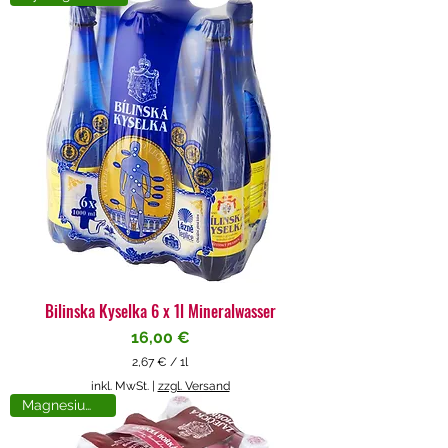
4
€
p
r
o
1
L
i
t
e
r
Bilinska Kyselka 6 x 1l Mineralwasser
Preis
16,00 €
2,67 €
/
1l
2
inkl. MwSt.
|
zzgl. Versand
,
Magnesiumreich
6
7