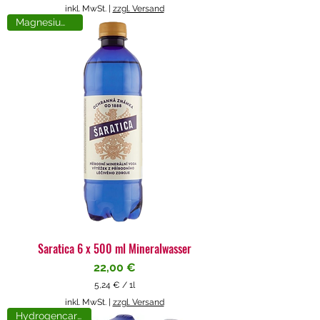
5
inkl. MwSt.
|
zzgl. Versand
,
Magnesiumreich
7
1
€
p
r
o
1
L
i
t
e
r
Saratica 6 x 500 ml Mineralwasser
Preis
22,00 €
5,24 €
/
1l
5
inkl. MwSt.
|
zzgl. Versand
,
Hydrogencarbonat
2