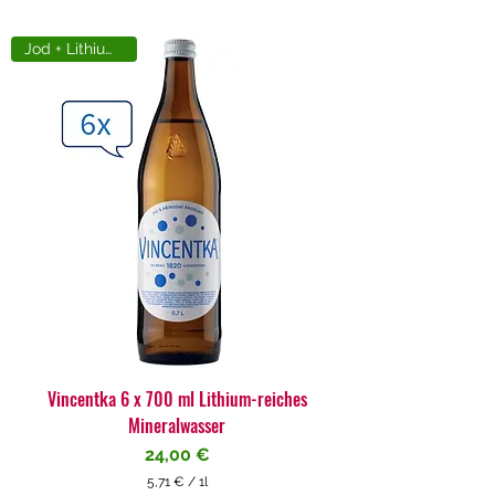
Jod + Lithiumreich
Vincentka 6 x 700 ml Lithium-reiches
Mineralwasser
Preis
24,00 €
5,71 €
/
1l