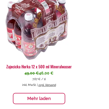
€
p
r
o
1
L
i
t
e
r
Zajecicka Horka 12 x 500 ml Mineralwasser
Standardpreis
Sale-Preis
49,00 €
46,00 €
7,67 €
/
1l
7
inkl. MwSt.
|
zzgl. Versand
,
6
7
Mehr laden
€
p