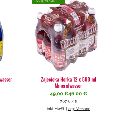
Magnesiumreich
lwasser
Zajecicka Horka 12 x 500 ml
Mineralwasser
Standardpreis
Sale-Preis
49,00 €
46,00 €
7,67 €
/
1l
7
inkl. MwSt.
|
zzgl. Versand
,
6
7
€
p