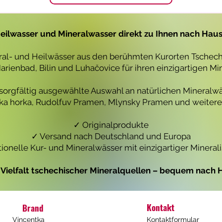
1
1
L
L
i
i
t
t
eilwasser und Mineralwasser direkt zu Ihnen nach Hau
e
e
r
r
eral- und Heilwässer aus den berühmten Kurorten Tschechi
rienbad, Bilin und Luhačovice für ihren einzigartigen Mi
 sorgfältig ausgewählte Auswahl an natürlichen Mineralwä
icka horka, Rudolfuv Pramen, Mlynsky Pramen und weiteren
✓ Originalprodukte
✓ Versand nach Deutschland und Europa
tionelle Kur- und Mineralwässer mit einzigartiger Mineral
e Vielfalt tschechischer Mineralquellen – bequem nach H
Kontakt
Brand
Vincentka
Kontaktformular