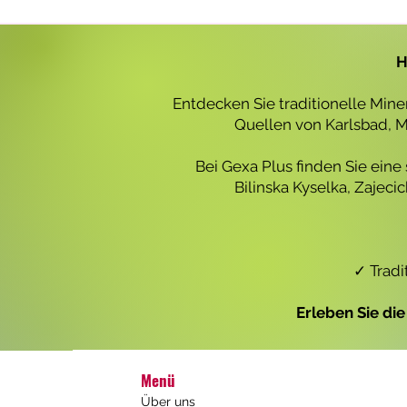
r
o
1
L
H
i
t
e
Entdecken Sie traditionelle Min
r
Quellen von Karlsbad, Ma
Bei Gexa Plus finden Sie eine
Bilinska Kyselka, Zajec
✓ Tradi
Erleben Sie di
Menü
Über uns