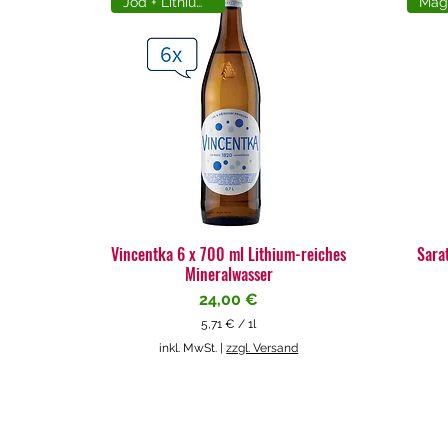
Jod + Lithiumreich
Vincentka 6 x 700 ml Lithium-reiches
Sara
Mineralwasser
Preis
24,00 €
5,71 €
/
1l
5
inkl. MwSt.
|
zzgl. Versand
,
7
1
€
p