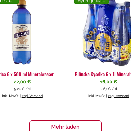
Magnesiumreich
Hydrogencarbonat
tica 6 x 500 ml Mineralwasser
Bilinska Kyselka 6 x 1l Minera
Preis
Preis
22,00 €
16,00 €
5,24 €
/
1l
2,67 €
/
1l
5
2
inkl. MwSt.
|
zzgl. Versand
inkl. MwSt.
|
zzgl. Versand
,
,
2
6
4
7
€
€
p
p
Mehr laden
r
r
o
o