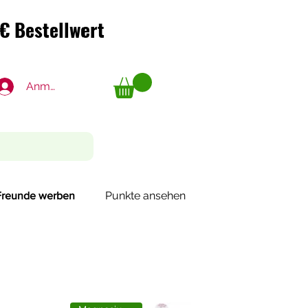
€ Bestellwert
€ Bestellwert
Anmelden
Punkte ansehen
Freunde werben