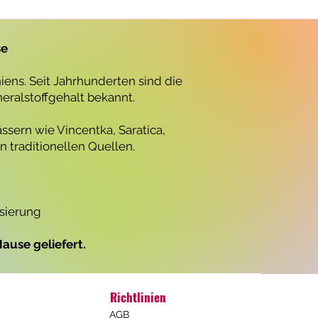
r
o
1
L
se
i
t
e
ens. Seit Jahrhunderten sind die
r
neralstoffgehalt bekannt.
ssern wie Vincentka, Saratica,
 traditionellen Quellen.
isierung
ause geliefert.
Richtlinien
AGB