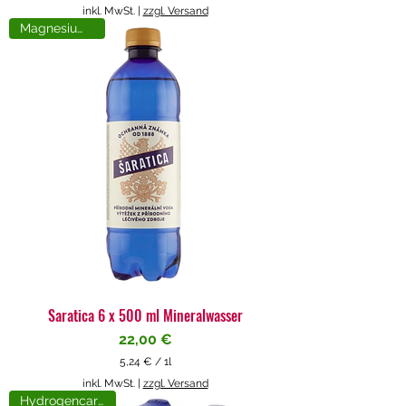
5
inkl. MwSt.
|
zzgl. Versand
,
Magnesiumreich
7
1
€
p
r
o
1
L
i
t
e
r
Saratica 6 x 500 ml Mineralwasser
Preis
22,00 €
5,24 €
/
1l
5
inkl. MwSt.
|
zzgl. Versand
,
Hydrogencarbonat
2