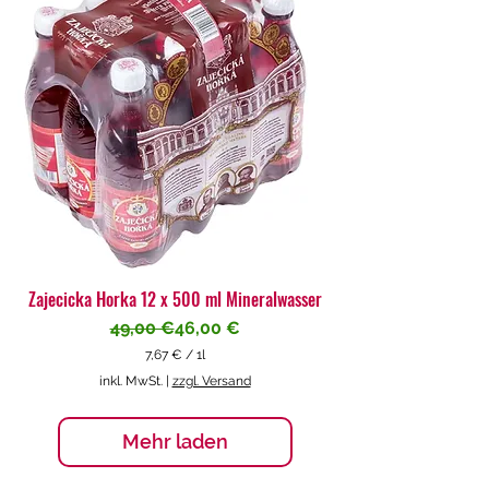
€
p
r
o
1
L
i
t
e
r
Zajecicka Horka 12 x 500 ml Mineralwasser
Standardpreis
Sale-Preis
49,00 €
46,00 €
7,67 €
/
1l
7
inkl. MwSt.
|
zzgl. Versand
,
6
7
Mehr laden
€
p