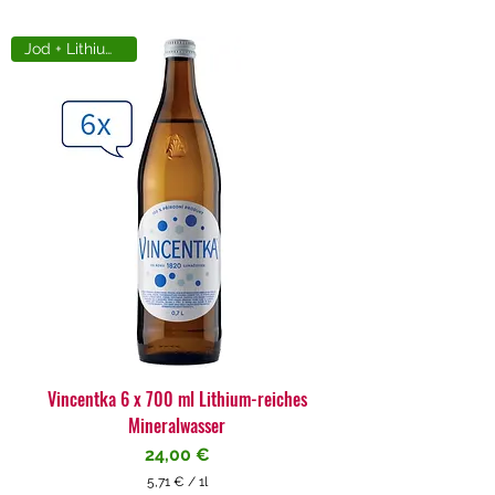
Jod + Lithiumreich
Vincentka 6 x 700 ml Lithium-reiches
Mineralwasser
Preis
24,00 €
5,71 €
/
1l