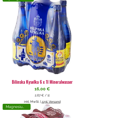
4
€
p
r
o
1
L
i
t
e
r
Bilinska Kyselka 6 x 1l Mineralwasser
Preis
16,00 €
2,67 €
/
1l
2
inkl. MwSt.
|
zzgl. Versand
,
Magnesiumreich
6
7