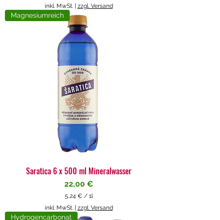
5
inkl. MwSt.
|
zzgl. Versand
,
Magnesiumreich
7
1
€
p
r
o
1
L
i
t
e
r
Saratica 6 x 500 ml Mineralwasser
Preis
22,00 €
5,24 €
/
1l
5
inkl. MwSt.
|
zzgl. Versand
,
Hydrogencarbonat
2