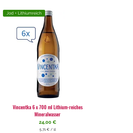
Jod + Lithiumreich
Vincentka 6 x 700 ml Lithium-reiches
Mineralwasser
Preis
24,00 €
5,71 €
/
1l