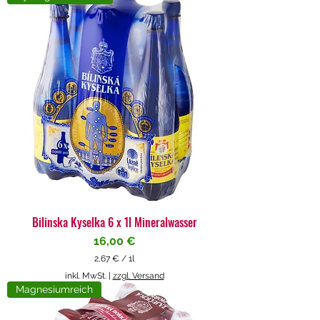
4
€
p
r
o
1
L
i
t
e
r
Bilinska Kyselka 6 x 1l Mineralwasser
Preis
16,00 €
2,67 €
/
1l
2
inkl. MwSt.
|
zzgl. Versand
,
Magnesiumreich
6
7