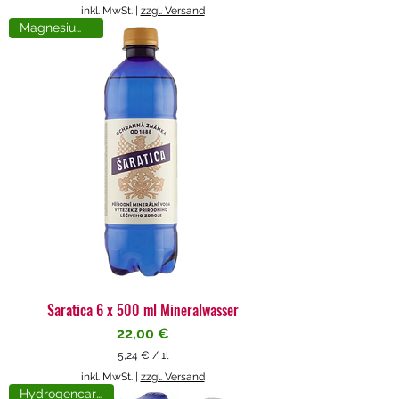
5
inkl. MwSt.
|
zzgl. Versand
,
Magnesiumreich
7
1
€
p
r
o
1
L
i
t
e
r
Saratica 6 x 500 ml Mineralwasser
Preis
22,00 €
5,24 €
/
1l
5
inkl. MwSt.
|
zzgl. Versand
,
Hydrogencarbonat
2