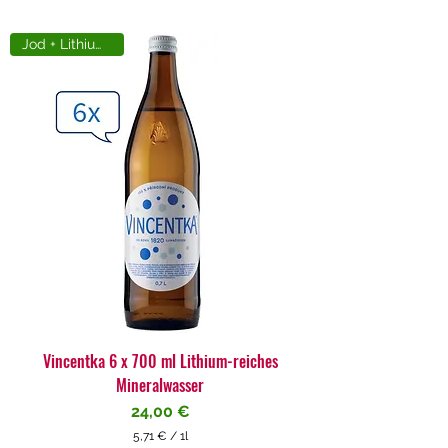
Jod + Lithiumreich
Vincentka 6 x 700 ml Lithium-reiches
Mineralwasser
Preis
24,00 €
5,71 €
/
1l