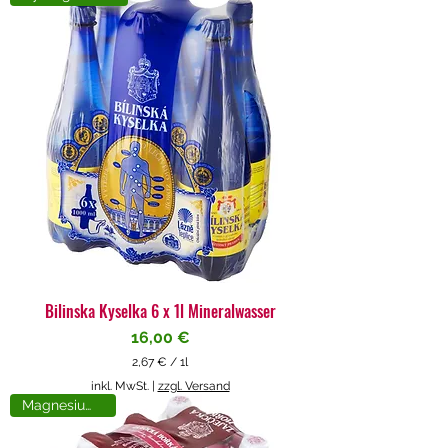
4
€
p
r
o
1
L
i
t
e
r
Bilinska Kyselka 6 x 1l Mineralwasser
Preis
16,00 €
2,67 €
/
1l
2
inkl. MwSt.
|
zzgl. Versand
,
Magnesiumreich
6
7