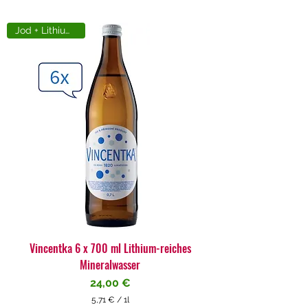
Jod + Lithiumreich
Vincentka 6 x 700 ml Lithium-reiches
Mineralwasser
Preis
24,00 €
5,71 €
/
1l