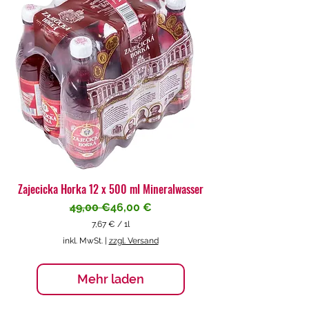
€
p
r
o
1
L
i
t
e
r
Zajecicka Horka 12 x 500 ml Mineralwasser
Standardpreis
Sale-Preis
49,00 €
46,00 €
7,67 €
/
1l
7
inkl. MwSt.
|
zzgl. Versand
,
6
7
Mehr laden
€
p