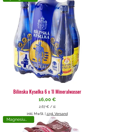
4
€
p
r
o
1
L
i
t
e
r
Bilinska Kyselka 6 x 1l Mineralwasser
Preis
16,00 €
2,67 €
/
1l
2
inkl. MwSt.
|
zzgl. Versand
,
Magnesiumreich
6
7