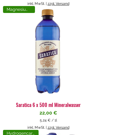
5
inkl. MwSt.
|
zzgl. Versand
,
Magnesiumreich
7
1
€
p
r
o
1
L
i
t
e
r
Saratica 6 x 500 ml Mineralwasser
Preis
22,00 €
5,24 €
/
1l
5
inkl. MwSt.
|
zzgl. Versand
,
Hydrogencarbonat
2