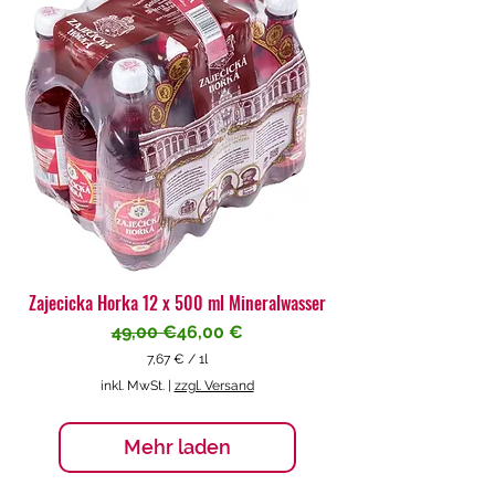
€
p
r
o
1
L
i
t
e
r
Zajecicka Horka 12 x 500 ml Mineralwasser
Standardpreis
Sale-Preis
49,00 €
46,00 €
7,67 €
/
1l
7
inkl. MwSt.
|
zzgl. Versand
,
6
7
Mehr laden
€
p