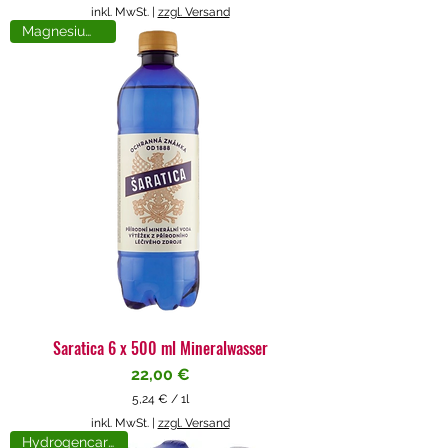
5
inkl. MwSt.
|
zzgl. Versand
,
Magnesiumreich
7
1
€
p
r
o
1
L
i
t
e
r
Saratica 6 x 500 ml Mineralwasser
Preis
22,00 €
5,24 €
/
1l
5
inkl. MwSt.
|
zzgl. Versand
,
Hydrogencarbonat
2