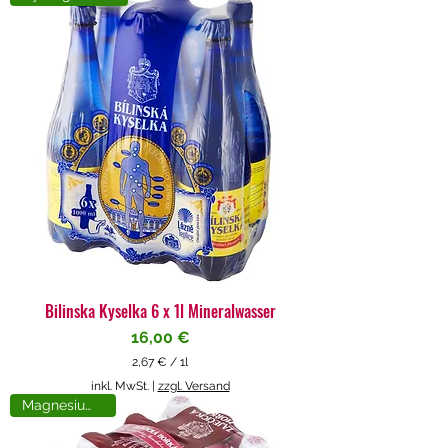
4
€
p
r
o
1
L
i
t
e
r
Bilinska Kyselka 6 x 1l Mineralwasser
Preis
16,00 €
2,67 €
/
1l
2
inkl. MwSt.
|
zzgl. Versand
,
Magnesiumreich
6
7