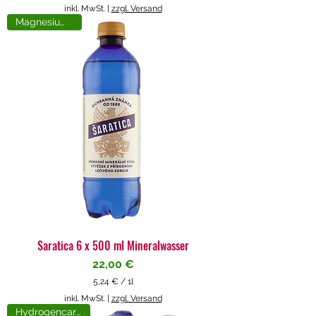
5
inkl. MwSt.
|
zzgl. Versand
,
Magnesiumreich
7
1
€
p
r
o
1
L
i
t
e
r
Saratica 6 x 500 ml Mineralwasser
Preis
22,00 €
5,24 €
/
1l
5
inkl. MwSt.
|
zzgl. Versand
,
Hydrogencarbonat
2