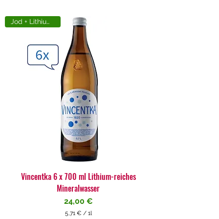
Jod + Lithiumreich
Vincentka 6 x 700 ml Lithium-reiches
Mineralwasser
Preis
24,00 €
5,71 €
/
1l