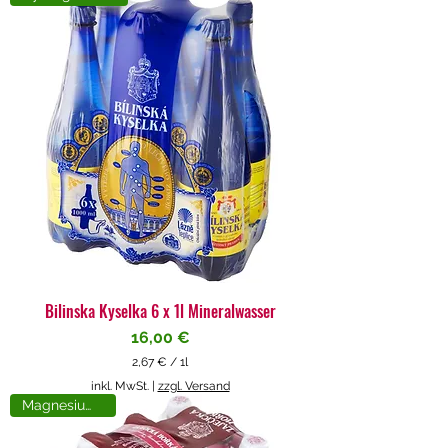
4
€
p
r
o
1
L
i
t
e
r
Bilinska Kyselka 6 x 1l Mineralwasser
Preis
16,00 €
2,67 €
/
1l
2
inkl. MwSt.
|
zzgl. Versand
,
Magnesiumreich
6
7