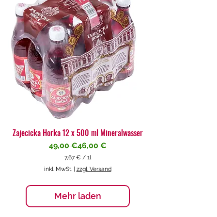
€
p
r
o
1
L
i
t
e
r
Zajecicka Horka 12 x 500 ml Mineralwasser
Standardpreis
Sale-Preis
49,00 €
46,00 €
7,67 €
/
1l
7
inkl. MwSt.
|
zzgl. Versand
,
6
7
Mehr laden
€
p