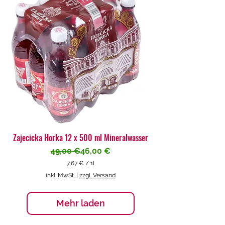
€
p
r
o
1
L
i
t
e
r
Zajecicka Horka 12 x 500 ml Mineralwasser
Standardpreis
Sale-Preis
49,00 €
46,00 €
7,67 €
/
1l
7
inkl. MwSt.
|
zzgl. Versand
,
6
7
Mehr laden
€
p