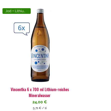
Jod + Lithiumreich
Vincentka 6 x 700 ml Lithium-reiches
Mineralwasser
Preis
24,00 €
5,71 €
/
1l