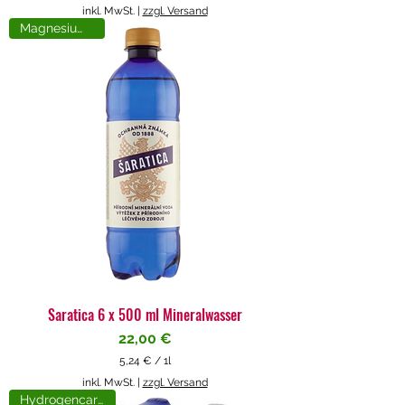
5
inkl. MwSt.
|
zzgl. Versand
,
Magnesiumreich
7
1
€
p
r
o
1
L
i
t
e
r
Saratica 6 x 500 ml Mineralwasser
Preis
22,00 €
5,24 €
/
1l
5
inkl. MwSt.
|
zzgl. Versand
,
Hydrogencarbonat
2