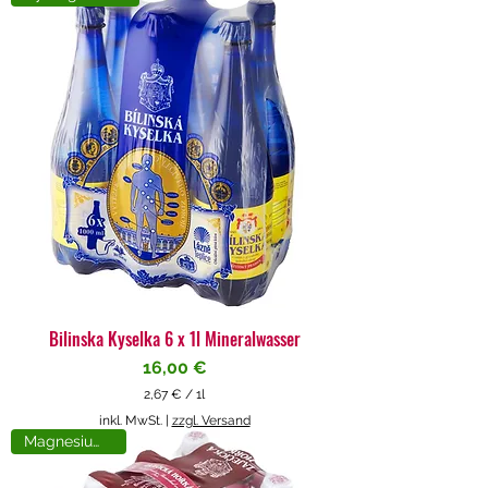
4
€
p
r
o
1
L
i
t
e
r
Bilinska Kyselka 6 x 1l Mineralwasser
Preis
16,00 €
2,67 €
/
1l
2
inkl. MwSt.
|
zzgl. Versand
,
Magnesiumreich
6
7