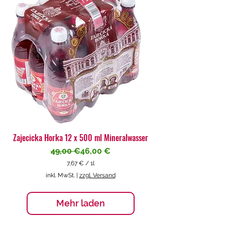
€
p
r
o
1
L
i
t
e
r
Zajecicka Horka 12 x 500 ml Mineralwasser
Standardpreis
Sale-Preis
49,00 €
46,00 €
7,67 €
/
1l
7
inkl. MwSt.
|
zzgl. Versand
,
6
7
Mehr laden
€
p