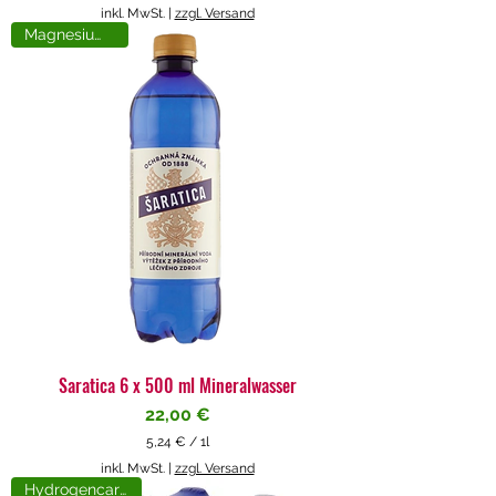
5
inkl. MwSt.
|
zzgl. Versand
,
Magnesiumreich
7
1
€
p
r
o
1
L
i
t
e
r
Saratica 6 x 500 ml Mineralwasser
Preis
22,00 €
5,24 €
/
1l
5
inkl. MwSt.
|
zzgl. Versand
,
Hydrogencarbonat
2