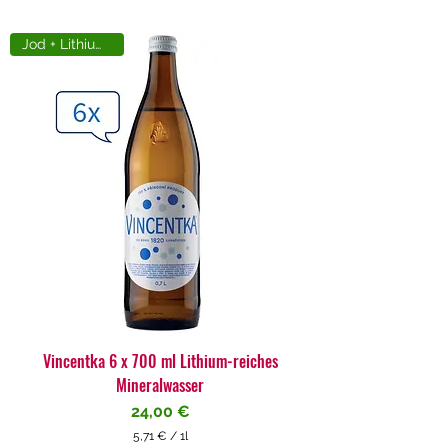
Jod + Lithiumreich
Vincentka 6 x 700 ml Lithium-reiches
Mineralwasser
Preis
24,00 €
5,71 €
/
1l