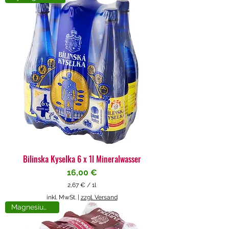
4
€
p
r
o
1
L
i
t
e
r
Bilinska Kyselka 6 x 1l Mineralwasser
Preis
16,00 €
2,67 €
/
1l
2
inkl. MwSt.
|
zzgl. Versand
,
Magnesiumreich
6
7