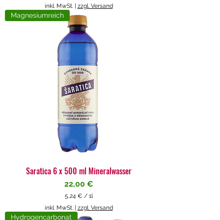
5
inkl. MwSt.
|
zzgl. Versand
,
Magnesiumreich
7
1
€
p
r
o
1
L
i
t
e
r
Saratica 6 x 500 ml Mineralwasser
Preis
22,00 €
5,24 €
/
1l
5
inkl. MwSt.
|
zzgl. Versand
,
Hydrogencarbonat
2