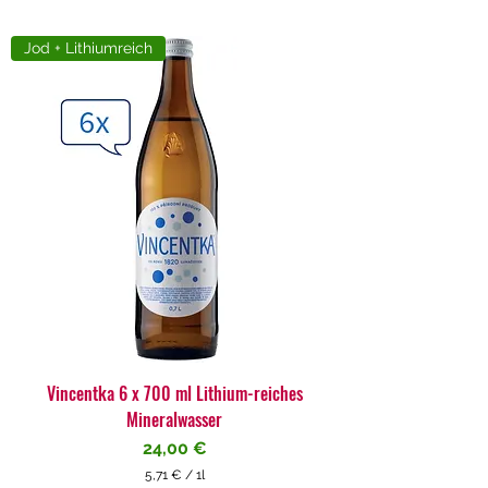
Jod + Lithiumreich
Vincentka 6 x 700 ml Lithium-reiches
Mineralwasser
Preis
24,00 €
5,71 €
/
1l