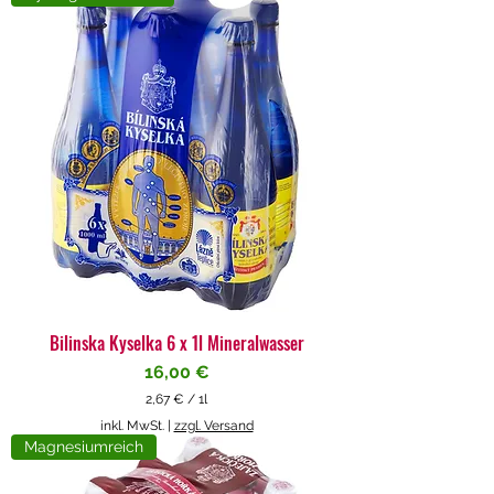
4
€
p
r
o
1
L
i
t
e
r
Bilinska Kyselka 6 x 1l Mineralwasser
Preis
16,00 €
2,67 €
/
1l
2
inkl. MwSt.
|
zzgl. Versand
,
Magnesiumreich
6
7