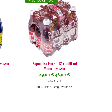
Magnesiumreich
lwasser
Zajecicka Horka 12 x 500 ml
Mineralwasser
Standardpreis
Sale-Preis
49,00 €
46,00 €
7,67 €
/
1l
7
inkl. MwSt.
|
zzgl. Versand
,
6
7
€
p