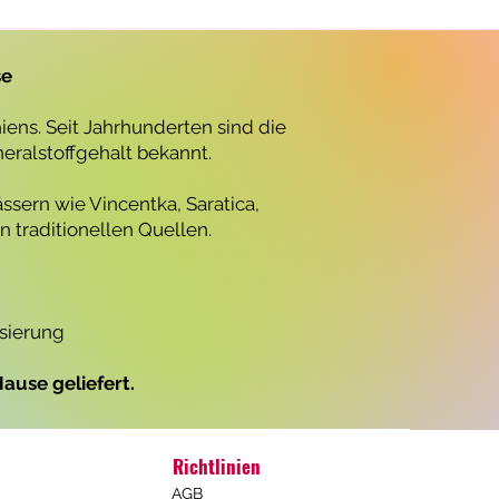
r
o
1
L
se
i
t
e
ens. Seit Jahrhunderten sind die
r
neralstoffgehalt bekannt.
ssern wie Vincentka, Saratica,
 traditionellen Quellen.
isierung
ause geliefert.
Richtlinien
AGB