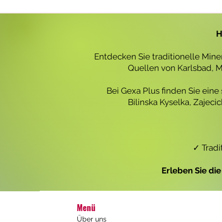
r
o
1
L
H
i
t
e
Entdecken Sie traditionelle Min
r
Quellen von Karlsbad, Ma
Bei Gexa Plus finden Sie eine
Bilinska Kyselka, Zajec
✓ Tradi
Erleben Sie di
Menü
Über uns