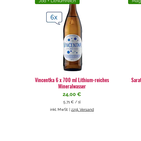
Jod + Lithiumreich
Mag
Vincentka 6 x 700 ml Lithium-reiches
Sara
Mineralwasser
Preis
24,00 €
5,71 €
/
1l
5
inkl. MwSt.
|
zzgl. Versand
,
7
1
€
p