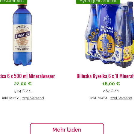
nesiumreich
Hydrogencarbonat
tica 6 x 500 ml Mineralwasser
Bilinska Kyselka 6 x 1l Minera
Preis
Preis
22,00 €
16,00 €
5,24 €
/
1l
2,67 €
/
1l
5
2
inkl. MwSt.
|
zzgl. Versand
inkl. MwSt.
|
zzgl. Versand
,
,
2
6
4
7
€
€
p
p
Mehr laden
r
r
o
o