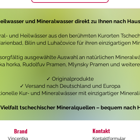
1
1
L
L
i
i
t
t
eilwasser und Mineralwasser direkt zu Ihnen nach Hau
e
e
r
r
eral- und Heilwässer aus den berühmten Kurorten Tschechi
rienbad, Bilin und Luhačovice für ihren einzigartigen Mi
 sorgfältig ausgewählte Auswahl an natürlichen Mineralwä
icka horka, Rudolfuv Pramen, Mlynsky Pramen und weiteren
✓ Originalprodukte
✓ Versand nach Deutschland und Europa
tionelle Kur- und Mineralwässer mit einzigartiger Mineral
e Vielfalt tschechischer Mineralquellen – bequem nach H
Kontakt
Brand
Vincentka
Kontaktformular