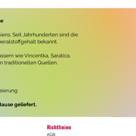
r
o
1
L
se
i
t
e
ens. Seit Jahrhunderten sind die
r
neralstoffgehalt bekannt.
ssern wie Vincentka, Saratica,
 traditionellen Quellen.
isierung
ause geliefert.
Richtlinien
AGB