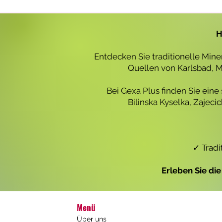
r
o
1
L
H
i
t
e
Entdecken Sie traditionelle Min
r
Quellen von Karlsbad, Ma
Bei Gexa Plus finden Sie eine
Bilinska Kyselka, Zajec
✓ Tradi
Erleben Sie di
Menü
Über uns