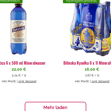
nesiumreich
Hydrogencarbonat
tica 6 x 500 ml Mineralwasser
Bilinska Kyselka 6 x 1l Minera
Preis
Preis
22,00 €
16,00 €
5,24 €
/
1l
2,67 €
/
1l
5
2
inkl. MwSt.
|
zzgl. Versand
inkl. MwSt.
|
zzgl. Versand
,
,
2
6
4
7
€
€
p
p
Mehr laden
r
r
o
o