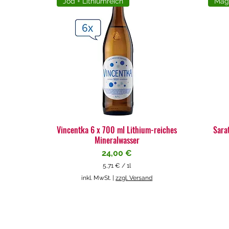
Jod + Lithiumreich
Mag
Vincentka 6 x 700 ml Lithium-reiches
Sara
Mineralwasser
Preis
24,00 €
5,71 €
/
1l
5
inkl. MwSt.
|
zzgl. Versand
,
7
1
€
p