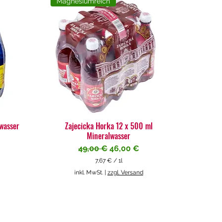
Magnesiumreich
lwasser
Zajecicka Horka 12 x 500 ml
Mineralwasser
Standardpreis
Sale-Preis
49,00 €
46,00 €
7,67 €
/
1l
7
inkl. MwSt.
|
zzgl. Versand
,
6
7
€
p