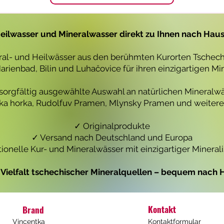
1
1
L
L
i
i
t
t
eilwasser und Mineralwasser direkt zu Ihnen nach Hau
e
e
r
r
eral- und Heilwässer aus den berühmten Kurorten Tschechi
rienbad, Bilin und Luhačovice für ihren einzigartigen Mi
 sorgfältig ausgewählte Auswahl an natürlichen Mineralwä
icka horka, Rudolfuv Pramen, Mlynsky Pramen und weiteren
✓ Originalprodukte
✓ Versand nach Deutschland und Europa
tionelle Kur- und Mineralwässer mit einzigartiger Mineral
e Vielfalt tschechischer Mineralquellen – bequem nach H
Kontakt
Brand
Vincentka
Kontaktformular