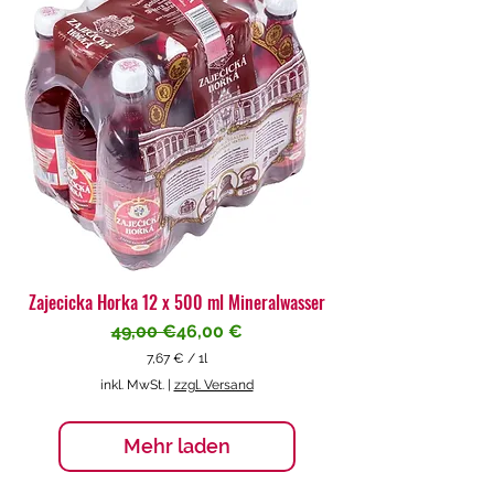
€
p
r
o
1
L
i
t
e
r
Zajecicka Horka 12 x 500 ml Mineralwasser
Standardpreis
Sale-Preis
49,00 €
46,00 €
7,67 €
/
1l
7
inkl. MwSt.
|
zzgl. Versand
,
6
7
Mehr laden
€
p