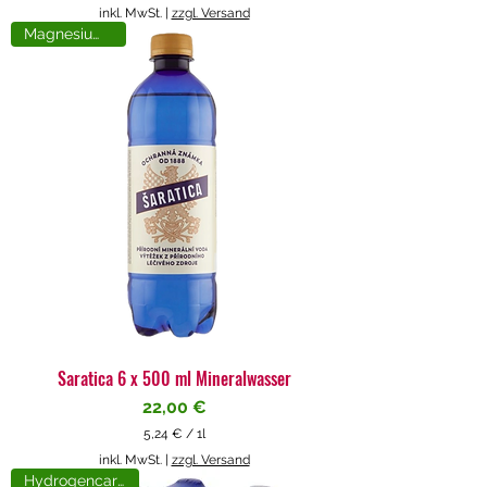
5
inkl. MwSt.
|
zzgl. Versand
,
Magnesiumreich
7
1
€
p
r
o
1
L
i
t
e
r
Saratica 6 x 500 ml Mineralwasser
Preis
22,00 €
5,24 €
/
1l
5
inkl. MwSt.
|
zzgl. Versand
,
Hydrogencarbonat
2