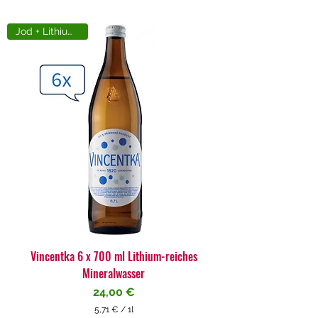
Jod + Lithiumreich
Vincentka 6 x 700 ml Lithium-reiches
Mineralwasser
Preis
24,00 €
5,71 €
/
1l