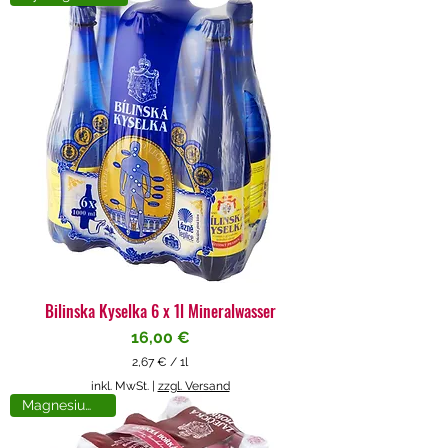
4
€
p
r
o
1
L
i
t
e
r
Bilinska Kyselka 6 x 1l Mineralwasser
Preis
16,00 €
2,67 €
/
1l
2
inkl. MwSt.
|
zzgl. Versand
,
Magnesiumreich
6
7