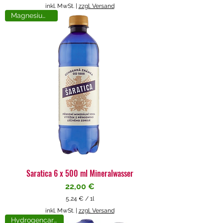
5
inkl. MwSt.
|
zzgl. Versand
,
Magnesiumreich
7
1
€
p
r
o
1
L
i
t
e
r
Saratica 6 x 500 ml Mineralwasser
Preis
22,00 €
5,24 €
/
1l
5
inkl. MwSt.
|
zzgl. Versand
,
Hydrogencarbonat
2