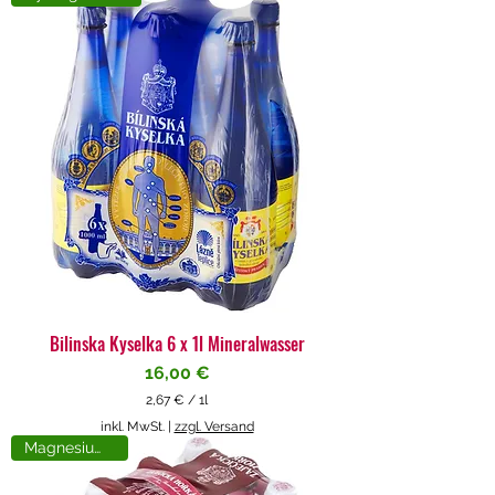
4
€
p
r
o
1
L
i
t
e
r
Bilinska Kyselka 6 x 1l Mineralwasser
Preis
16,00 €
2,67 €
/
1l
2
inkl. MwSt.
|
zzgl. Versand
,
Magnesiumreich
6
7