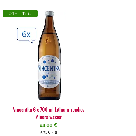
Jod + Lithiumreich
Vincentka 6 x 700 ml Lithium-reiches
Mineralwasser
Preis
24,00 €
5,71 €
/
1l