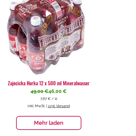
€
p
r
o
1
L
i
t
e
r
Zajecicka Horka 12 x 500 ml Mineralwasser
Standardpreis
Sale-Preis
49,00 €
46,00 €
7,67 €
/
1l
7
inkl. MwSt.
|
zzgl. Versand
,
6
7
Mehr laden
€
p