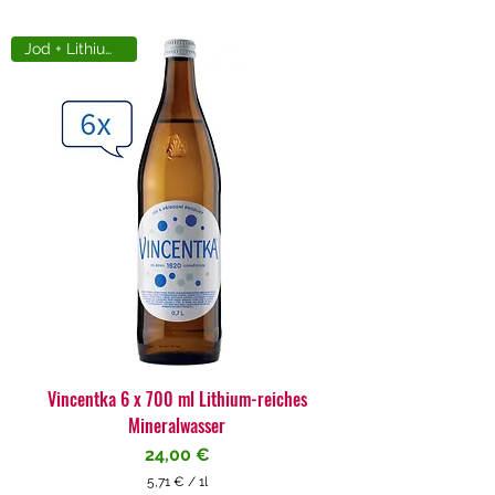
Jod + Lithiumreich
Vincentka 6 x 700 ml Lithium-reiches
Mineralwasser
Preis
24,00 €
5,71 €
/
1l