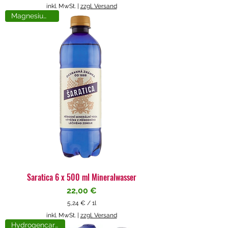
5
inkl. MwSt.
|
zzgl. Versand
,
Magnesiumreich
7
1
€
p
r
o
1
L
i
t
e
r
Saratica 6 x 500 ml Mineralwasser
Preis
22,00 €
5,24 €
/
1l
5
inkl. MwSt.
|
zzgl. Versand
,
Hydrogencarbonat
2