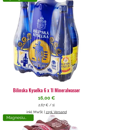
4
€
p
r
o
1
L
i
t
e
r
Bilinska Kyselka 6 x 1l Mineralwasser
Preis
16,00 €
2,67 €
/
1l
2
inkl. MwSt.
|
zzgl. Versand
,
Magnesiumreich
6
7