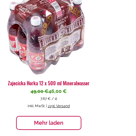
€
p
r
o
1
L
i
t
e
r
Zajecicka Horka 12 x 500 ml Mineralwasser
Standardpreis
Sale-Preis
49,00 €
46,00 €
7,67 €
/
1l
7
inkl. MwSt.
|
zzgl. Versand
,
6
7
Mehr laden
€
p