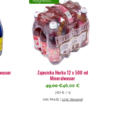
Magnesiumreich
lwasser
Zajecicka Horka 12 x 500 ml
Mineralwasser
Standardpreis
Sale-Preis
49,00 €
46,00 €
7,67 €
/
1l
7
inkl. MwSt.
|
zzgl. Versand
,
6
7
€
p