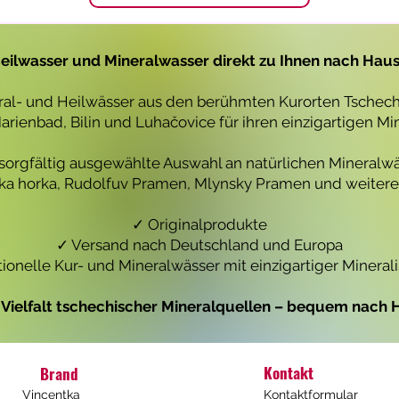
1
1
L
L
i
i
t
t
eilwasser und Mineralwasser direkt zu Ihnen nach Hau
e
e
r
r
eral- und Heilwässer aus den berühmten Kurorten Tschechi
rienbad, Bilin und Luhačovice für ihren einzigartigen Mi
 sorgfältig ausgewählte Auswahl an natürlichen Mineralwä
icka horka, Rudolfuv Pramen, Mlynsky Pramen und weiteren
✓ Originalprodukte
✓ Versand nach Deutschland und Europa
tionelle Kur- und Mineralwässer mit einzigartiger Mineral
e Vielfalt tschechischer Mineralquellen – bequem nach H
Kontakt
Brand
Vincentka
Kontaktformular