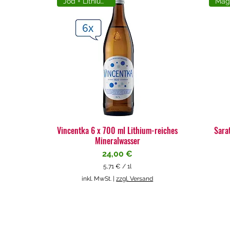
Jod + Lithiumreich
Vincentka 6 x 700 ml Lithium-reiches
Sara
Mineralwasser
Preis
24,00 €
5,71 €
/
1l
5
inkl. MwSt.
|
zzgl. Versand
,
7
1
€
p