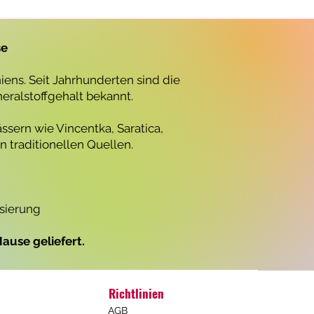
r
o
1
L
se
i
t
e
ens. Seit Jahrhunderten sind die
r
neralstoffgehalt bekannt.
ssern wie Vincentka, Saratica,
 traditionellen Quellen.
isierung
ause geliefert.
Richtlinien
AGB