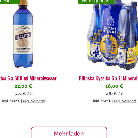
Magnesiumreich
Hydrogencarbonat
tica 6 x 500 ml Mineralwasser
Bilinska Kyselka 6 x 1l Minera
Preis
Preis
22,00 €
16,00 €
5,24 €
/
1l
2,67 €
/
1l
5
2
inkl. MwSt.
|
zzgl. Versand
inkl. MwSt.
|
zzgl. Versand
,
,
2
6
4
7
€
€
p
p
Mehr laden
r
r
o
o