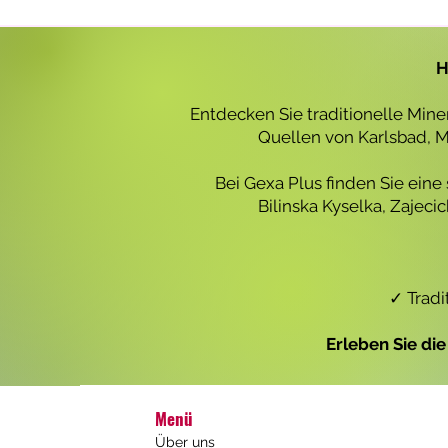
r
o
1
L
H
i
t
e
Entdecken Sie traditionelle Min
r
Quellen von Karlsbad, Ma
Bei Gexa Plus finden Sie eine
Bilinska Kyselka, Zajec
✓ Tradi
Erleben Sie di
Menü
Über uns