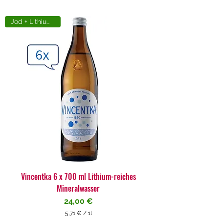
Jod + Lithiumreich
Vincentka 6 x 700 ml Lithium-reiches
Mineralwasser
Preis
24,00 €
5,71 €
/
1l