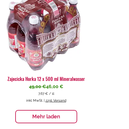
€
p
r
o
1
L
i
t
e
r
Zajecicka Horka 12 x 500 ml Mineralwasser
Standardpreis
Sale-Preis
49,00 €
46,00 €
7,67 €
/
1l
7
inkl. MwSt.
|
zzgl. Versand
,
6
7
Mehr laden
€
p