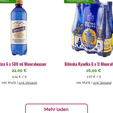
Magnesiumreich
Hydrogencarbonat
tica 6 x 500 ml Mineralwasser
Bilinska Kyselka 6 x 1l Minera
Preis
Preis
22,00 €
16,00 €
5,24 €
/
1l
2,67 €
/
1l
5
2
inkl. MwSt.
|
zzgl. Versand
inkl. MwSt.
|
zzgl. Versand
,
,
2
6
4
7
€
€
p
p
Mehr laden
r
r
o
o