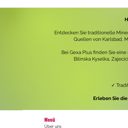
r
o
1
L
H
i
t
e
Entdecken Sie traditionelle Min
r
Quellen von Karlsbad, Ma
Bei Gexa Plus finden Sie eine
Bilinska Kyselka, Zajec
✓ Tradi
Erleben Sie di
Menü
Über uns