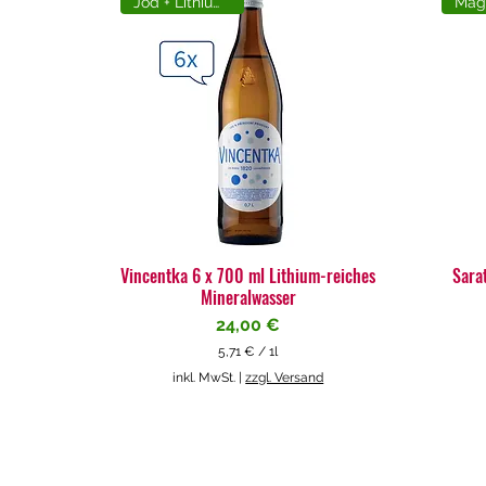
Jod + Lithiumreich
Vincentka 6 x 700 ml Lithium-reiches
Sara
Mineralwasser
Preis
24,00 €
5,71 €
/
1l
5
inkl. MwSt.
|
zzgl. Versand
,
7
1
€
p