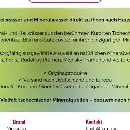
1
1
L
L
i
i
t
t
eilwasser und Mineralwasser direkt zu Ihnen nach Hau
e
e
r
r
eral- und Heilwässer aus den berühmten Kurorten Tschechi
rienbad, Bilin und Luhačovice für ihren einzigartigen Mi
 sorgfältig ausgewählte Auswahl an natürlichen Mineralwä
icka horka, Rudolfuv Pramen, Mlynsky Pramen und weiteren
✓ Originalprodukte
✓ Versand nach Deutschland und Europa
tionelle Kur- und Mineralwässer mit einzigartiger Mineral
e Vielfalt tschechischer Mineralquellen – bequem nach H
Kontakt
Brand
Vincentka
Kontaktformular