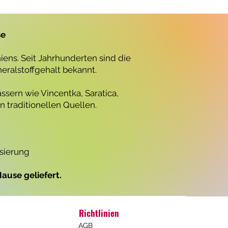
r
o
1
L
se
i
t
e
ens. Seit Jahrhunderten sind die
r
neralstoffgehalt bekannt.
ssern wie Vincentka, Saratica,
 traditionellen Quellen.
isierung
ause geliefert.
Richtlinien
AGB