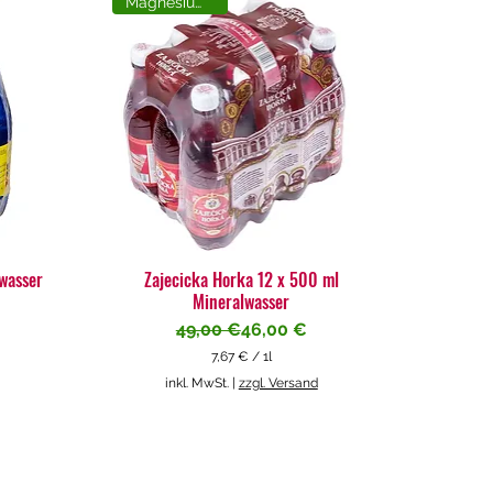
Magnesiumreich
lwasser
Zajecicka Horka 12 x 500 ml
Mineralwasser
Standardpreis
Sale-Preis
49,00 €
46,00 €
7,67 €
/
1l
7
inkl. MwSt.
|
zzgl. Versand
,
6
7
€
p