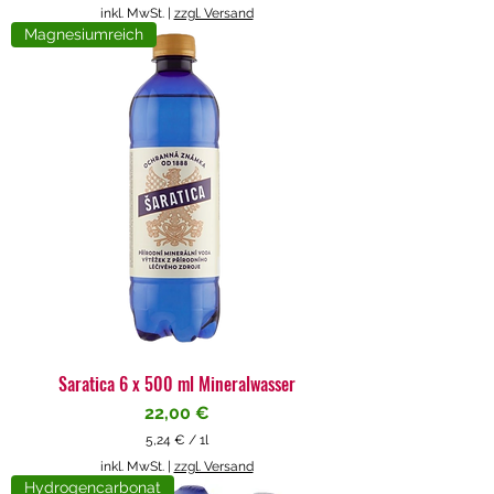
5
inkl. MwSt.
|
zzgl. Versand
,
Magnesiumreich
7
1
€
p
r
o
1
L
i
t
e
r
Saratica 6 x 500 ml Mineralwasser
Preis
22,00 €
5,24 €
/
1l
5
inkl. MwSt.
|
zzgl. Versand
,
Hydrogencarbonat
2