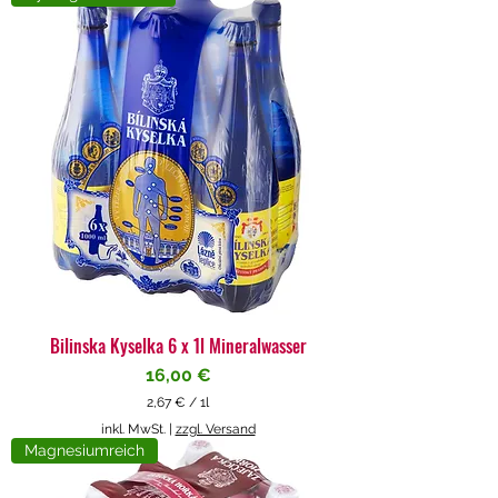
4
€
p
r
o
1
L
i
t
e
r
Bilinska Kyselka 6 x 1l Mineralwasser
Preis
16,00 €
2,67 €
/
1l
2
inkl. MwSt.
|
zzgl. Versand
,
Magnesiumreich
6
7