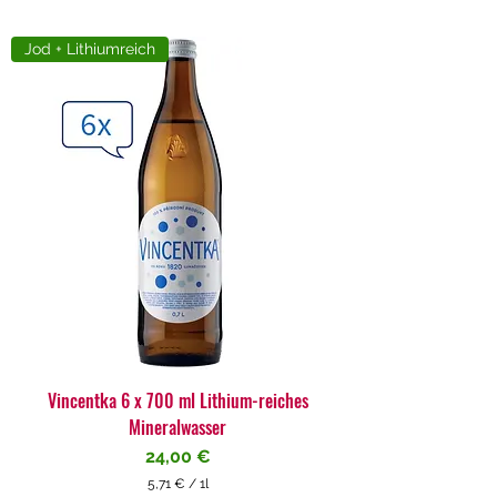
Jod + Lithiumreich
Vincentka 6 x 700 ml Lithium-reiches
Mineralwasser
Preis
24,00 €
5,71 €
/
1l