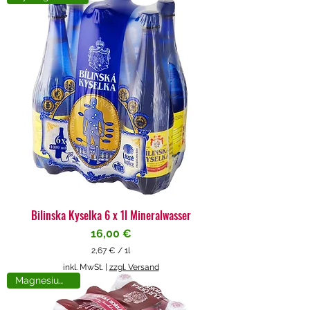
4
€
p
r
o
1
L
i
t
e
r
Bilinska Kyselka 6 x 1l Mineralwasser
Preis
16,00 €
2,67 €
/
1l
2
inkl. MwSt.
|
zzgl. Versand
,
Magnesiumreich
6
7