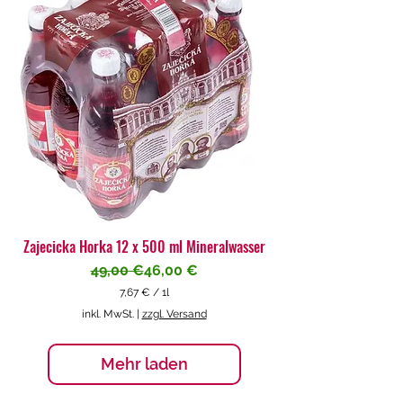
€
p
r
o
1
L
i
t
e
r
Zajecicka Horka 12 x 500 ml Mineralwasser
Standardpreis
Sale-Preis
49,00 €
46,00 €
7,67 €
/
1l
7
inkl. MwSt.
|
zzgl. Versand
,
6
7
Mehr laden
€
p