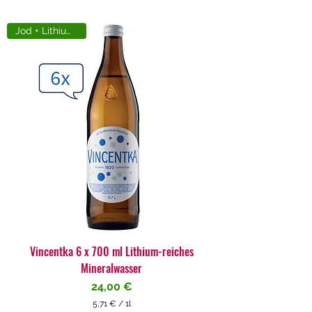
Jod + Lithiumreich
Vincentka 6 x 700 ml Lithium-reiches
Mineralwasser
Preis
24,00 €
5,71 €
/
1l