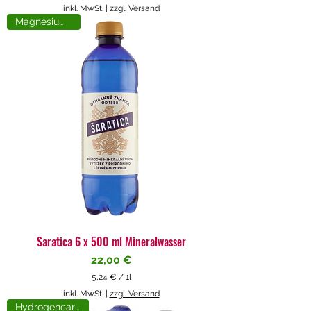
5
inkl. MwSt.
|
zzgl. Versand
,
Magnesiumreich
7
1
€
p
r
o
1
L
i
t
e
r
Saratica 6 x 500 ml Mineralwasser
Preis
22,00 €
5,24 €
/
1l
5
inkl. MwSt.
|
zzgl. Versand
,
Hydrogencarbonat
2