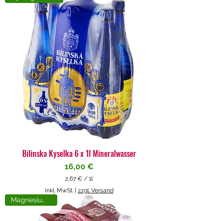
4
€
p
r
o
1
L
i
t
e
r
Bilinska Kyselka 6 x 1l Mineralwasser
Preis
16,00 €
2,67 €
/
1l
2
inkl. MwSt.
|
zzgl. Versand
,
Magnesiumreich
6
7