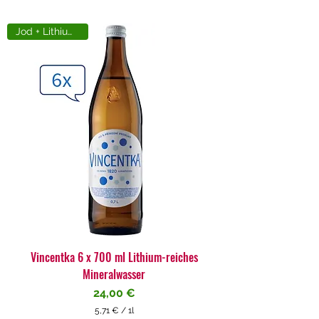
Jod + Lithiumreich
Vincentka 6 x 700 ml Lithium-reiches
Mineralwasser
Preis
24,00 €
5,71 €
/
1l