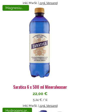
5
inkl. MwSt.
|
zzgl. Versand
,
Magnesiumreich
7
1
€
p
r
o
1
L
i
t
e
r
Saratica 6 x 500 ml Mineralwasser
Preis
22,00 €
5,24 €
/
1l
5
inkl. MwSt.
|
zzgl. Versand
,
Hydrogencarbonat
2