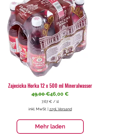
€
p
r
o
1
L
i
t
e
r
Zajecicka Horka 12 x 500 ml Mineralwasser
Standardpreis
Sale-Preis
49,00 €
46,00 €
7,67 €
/
1l
7
inkl. MwSt.
|
zzgl. Versand
,
6
7
Mehr laden
€
p