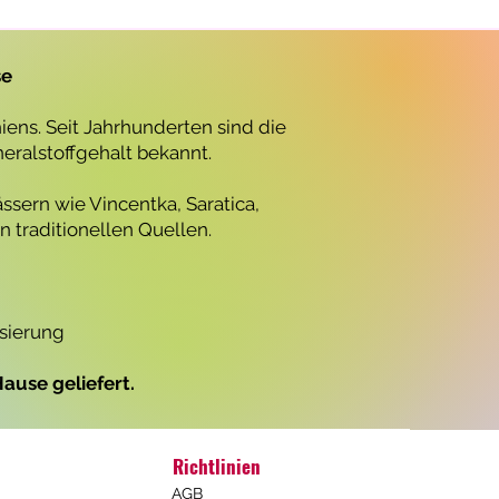
r
o
1
L
se
i
t
e
ens. Seit Jahrhunderten sind die
r
neralstoffgehalt bekannt.
ssern wie Vincentka, Saratica,
 traditionellen Quellen.
isierung
ause geliefert.
Richtlinien
AGB