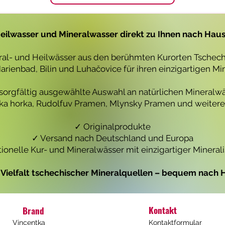
1
1
L
L
i
i
t
t
eilwasser und Mineralwasser direkt zu Ihnen nach Hau
e
e
r
r
eral- und Heilwässer aus den berühmten Kurorten Tschechi
rienbad, Bilin und Luhačovice für ihren einzigartigen Mi
 sorgfältig ausgewählte Auswahl an natürlichen Mineralwä
icka horka, Rudolfuv Pramen, Mlynsky Pramen und weiteren
✓ Originalprodukte
✓ Versand nach Deutschland und Europa
tionelle Kur- und Mineralwässer mit einzigartiger Mineral
e Vielfalt tschechischer Mineralquellen – bequem nach H
Kontakt
Brand
Vincentka
Kontaktformular