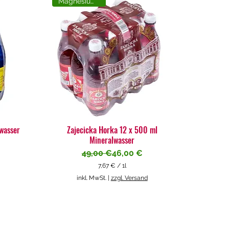
Magnesiumreich
lwasser
Zajecicka Horka 12 x 500 ml
Mineralwasser
Standardpreis
Sale-Preis
49,00 €
46,00 €
7,67 €
/
1l
7
inkl. MwSt.
|
zzgl. Versand
,
6
7
€
p