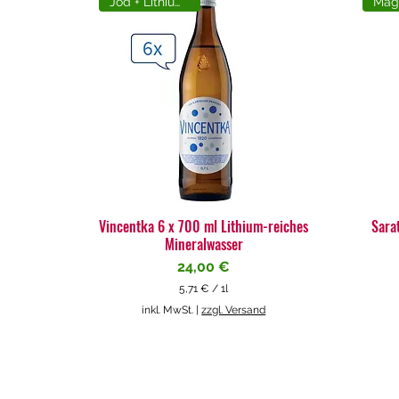
Jod + Lithiumreich
Vincentka 6 x 700 ml Lithium-reiches
Sara
Mineralwasser
Preis
24,00 €
5,71 €
/
1l
5
inkl. MwSt.
|
zzgl. Versand
,
7
1
€
p