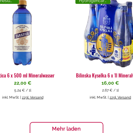
Magnesiumreich
Hydrogencarbonat
tica 6 x 500 ml Mineralwasser
Bilinska Kyselka 6 x 1l Minera
Preis
Preis
22,00 €
16,00 €
5,24 €
/
1l
2,67 €
/
1l
5
2
inkl. MwSt.
|
zzgl. Versand
inkl. MwSt.
|
zzgl. Versand
,
,
2
6
4
7
€
€
p
p
Mehr laden
r
r
o
o