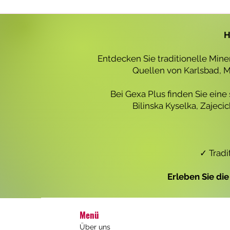
r
o
1
L
H
i
t
e
Entdecken Sie traditionelle Min
r
Quellen von Karlsbad, Ma
Bei Gexa Plus finden Sie eine
Bilinska Kyselka, Zajec
✓ Tradi
Erleben Sie di
Menü
Über uns