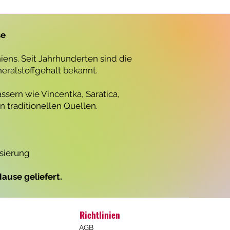
r
o
1
L
se
i
t
e
ens. Seit Jahrhunderten sind die
r
neralstoffgehalt bekannt.
ssern wie Vincentka, Saratica,
 traditionellen Quellen.
isierung
ause geliefert.
Richtlinien
AGB