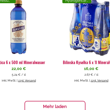
Magnesiumreich
Hydrogencarbonat
tica 6 x 500 ml Mineralwasser
Bilinska Kyselka 6 x 1l Minera
Preis
Preis
22,00 €
16,00 €
5,24 €
/
1l
2,67 €
/
1l
5
2
inkl. MwSt.
|
zzgl. Versand
inkl. MwSt.
|
zzgl. Versand
,
,
2
6
4
7
€
€
p
p
Mehr laden
r
r
o
o