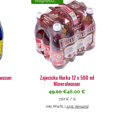
Magnesiumreich
lwasser
Zajecicka Horka 12 x 500 ml
Mineralwasser
Standardpreis
Sale-Preis
49,00 €
46,00 €
7,67 €
/
1l
7
inkl. MwSt.
|
zzgl. Versand
,
6
7
€
p