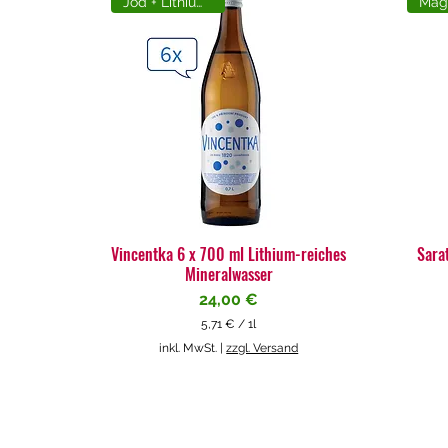
Jod + Lithiumreich
Vincentka 6 x 700 ml Lithium-reiches
Sara
Mineralwasser
Preis
24,00 €
5,71 €
/
1l
5
inkl. MwSt.
|
zzgl. Versand
,
7
1
€
p