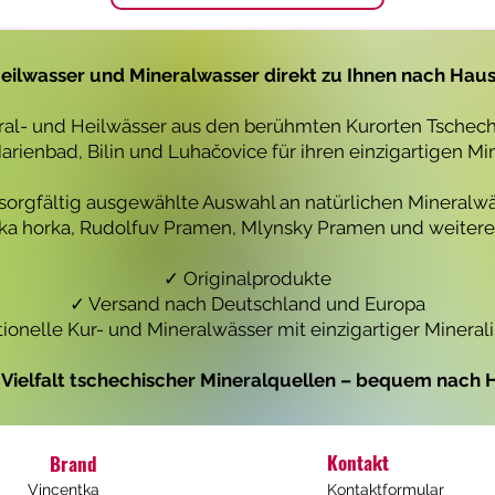
1
1
L
L
i
i
t
t
eilwasser und Mineralwasser direkt zu Ihnen nach Hau
e
e
r
r
eral- und Heilwässer aus den berühmten Kurorten Tschechi
rienbad, Bilin und Luhačovice für ihren einzigartigen Mi
 sorgfältig ausgewählte Auswahl an natürlichen Mineralwä
icka horka, Rudolfuv Pramen, Mlynsky Pramen und weiteren
✓ Originalprodukte
✓ Versand nach Deutschland und Europa
tionelle Kur- und Mineralwässer mit einzigartiger Mineral
e Vielfalt tschechischer Mineralquellen – bequem nach H
Kontakt
Brand
Vincentka
Kontaktformular