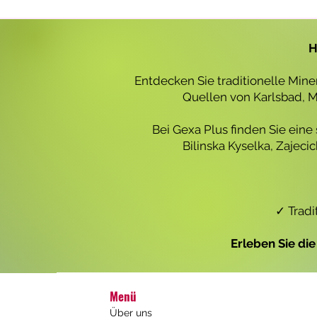
r
o
1
L
H
i
t
e
Entdecken Sie traditionelle Min
r
Quellen von Karlsbad, Ma
Bei Gexa Plus finden Sie eine
Bilinska Kyselka, Zajec
✓ Tradi
Erleben Sie di
Menü
Über uns