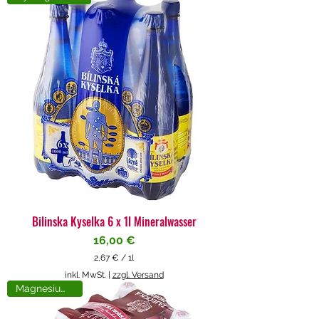
4
€
p
r
o
1
L
i
t
e
r
Bilinska Kyselka 6 x 1l Mineralwasser
Preis
16,00 €
2,67 €
/
1l
2
inkl. MwSt.
|
zzgl. Versand
,
Magnesiumreich
6
7