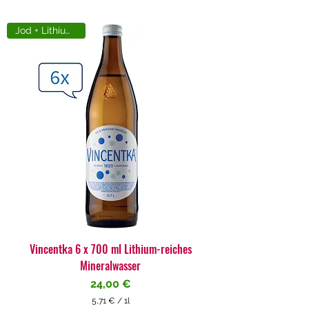
Jod + Lithiumreich
Vincentka 6 x 700 ml Lithium-reiches
Mineralwasser
Preis
24,00 €
5,71 €
/
1l