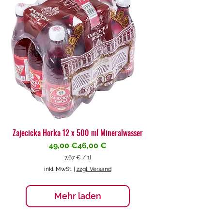
€
p
r
o
1
L
i
t
e
r
Zajecicka Horka 12 x 500 ml Mineralwasser
Standardpreis
Sale-Preis
49,00 €
46,00 €
7,67 €
/
1l
7
inkl. MwSt.
|
zzgl. Versand
,
6
7
Mehr laden
€
p