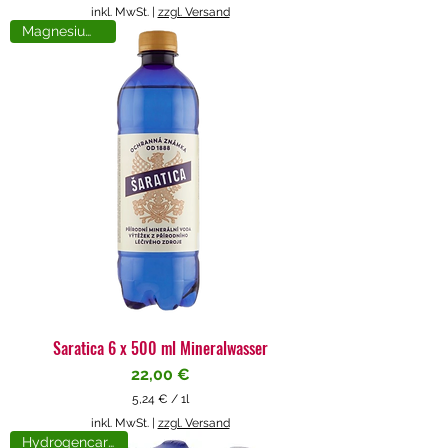
5
inkl. MwSt.
|
zzgl. Versand
,
Magnesiumreich
7
1
€
p
r
o
1
L
i
t
e
r
Saratica 6 x 500 ml Mineralwasser
Preis
22,00 €
5,24 €
/
1l
5
inkl. MwSt.
|
zzgl. Versand
,
Hydrogencarbonat
2