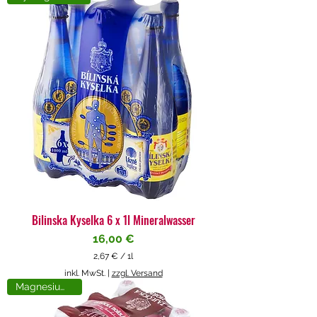
4
€
p
r
o
1
L
i
t
e
r
Bilinska Kyselka 6 x 1l Mineralwasser
Preis
16,00 €
2,67 €
/
1l
2
inkl. MwSt.
|
zzgl. Versand
,
Magnesiumreich
6
7