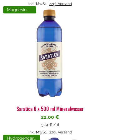
5
inkl. MwSt.
|
zzgl. Versand
,
Magnesiumreich
7
1
€
p
r
o
1
L
i
t
e
r
Saratica 6 x 500 ml Mineralwasser
Preis
22,00 €
5,24 €
/
1l
5
inkl. MwSt.
|
zzgl. Versand
,
Hydrogencarbonat
2