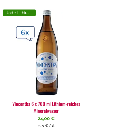
Jod + Lithiumreich
Vincentka 6 x 700 ml Lithium-reiches
Mineralwasser
Preis
24,00 €
5,71 €
/
1l