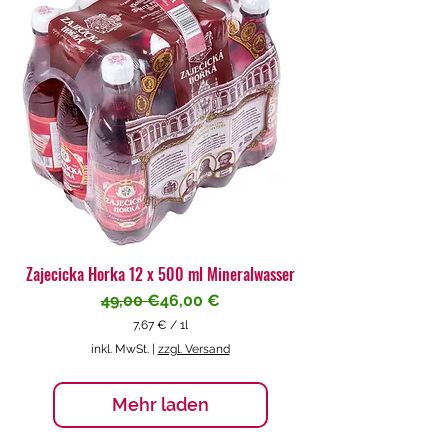
€
p
r
o
1
L
i
t
e
r
Zajecicka Horka 12 x 500 ml Mineralwasser
Standardpreis
Sale-Preis
49,00 €
46,00 €
7,67 €
/
1l
7
inkl. MwSt.
|
zzgl. Versand
,
6
7
Mehr laden
€
p