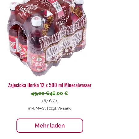
€
p
r
o
1
L
i
t
e
r
Zajecicka Horka 12 x 500 ml Mineralwasser
Standardpreis
Sale-Preis
49,00 €
46,00 €
7,67 €
/
1l
7
inkl. MwSt.
|
zzgl. Versand
,
6
7
Mehr laden
€
p