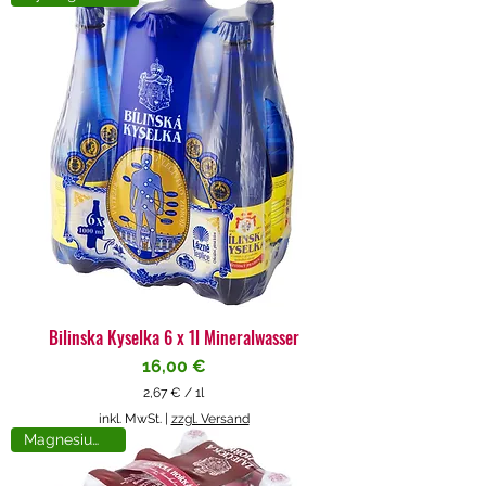
4
€
p
r
o
1
L
i
t
e
r
Bilinska Kyselka 6 x 1l Mineralwasser
Preis
16,00 €
2,67 €
/
1l
2
inkl. MwSt.
|
zzgl. Versand
,
Magnesiumreich
6
7