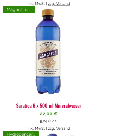
5
inkl. MwSt.
|
zzgl. Versand
,
Magnesiumreich
7
1
€
p
r
o
1
L
i
t
e
r
Saratica 6 x 500 ml Mineralwasser
Preis
22,00 €
5,24 €
/
1l
5
inkl. MwSt.
|
zzgl. Versand
,
Hydrogencarbonat
2