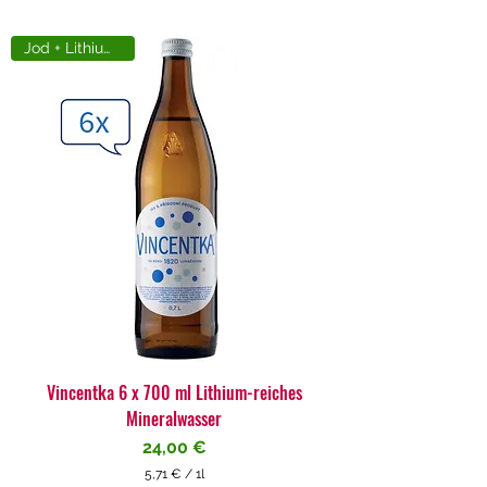
Jod + Lithiumreich
Vincentka 6 x 700 ml Lithium-reiches
Mineralwasser
Preis
24,00 €
5,71 €
/
1l