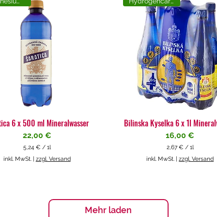
Magnesiumreich
Hydrogencarbonat
tica 6 x 500 ml Mineralwasser
Bilinska Kyselka 6 x 1l Minera
Preis
Preis
22,00 €
16,00 €
5,24 €
/
1l
2,67 €
/
1l
5
2
inkl. MwSt.
|
zzgl. Versand
inkl. MwSt.
|
zzgl. Versand
,
,
2
6
4
7
€
€
p
p
Mehr laden
r
r
o
o