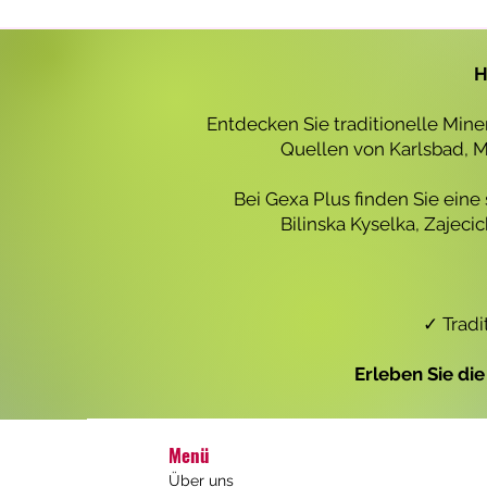
r
o
1
L
H
i
t
e
Entdecken Sie traditionelle Min
r
Quellen von Karlsbad, Ma
Bei Gexa Plus finden Sie eine
Bilinska Kyselka, Zajec
✓ Tradi
Erleben Sie di
Menü
Über uns