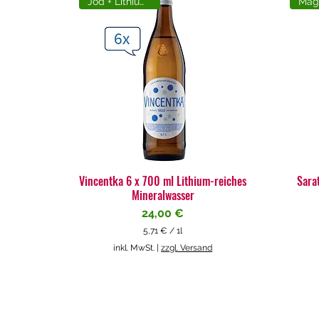
Jod + Lithiumreich
Vincentka 6 x 700 ml Lithium-reiches
Sara
Mineralwasser
Preis
24,00 €
5,71 €
/
1l
5
inkl. MwSt.
|
zzgl. Versand
,
7
1
€
p