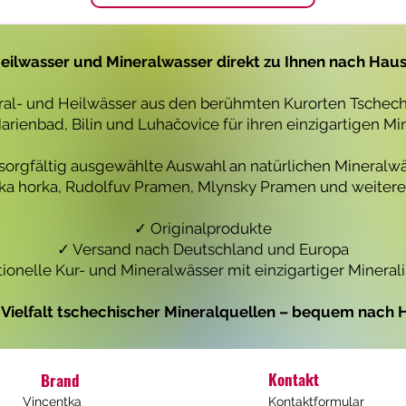
1
1
L
L
i
i
t
t
eilwasser und Mineralwasser direkt zu Ihnen nach Hau
e
e
r
r
eral- und Heilwässer aus den berühmten Kurorten Tschechi
rienbad, Bilin und Luhačovice für ihren einzigartigen Mi
 sorgfältig ausgewählte Auswahl an natürlichen Mineralwä
icka horka, Rudolfuv Pramen, Mlynsky Pramen und weiteren
✓ Originalprodukte
✓ Versand nach Deutschland und Europa
tionelle Kur- und Mineralwässer mit einzigartiger Mineral
e Vielfalt tschechischer Mineralquellen – bequem nach H
Kontakt
Brand
Vincentka
Kontaktformular