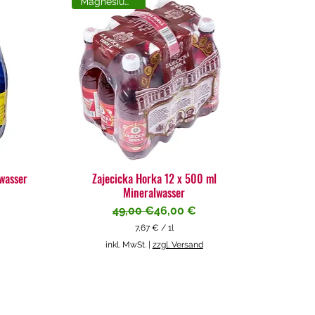
Magnesiumreich
lwasser
Zajecicka Horka 12 x 500 ml
Mineralwasser
Standardpreis
Sale-Preis
49,00 €
46,00 €
7,67 €
/
1l
7
inkl. MwSt.
|
zzgl. Versand
,
6
7
€
p