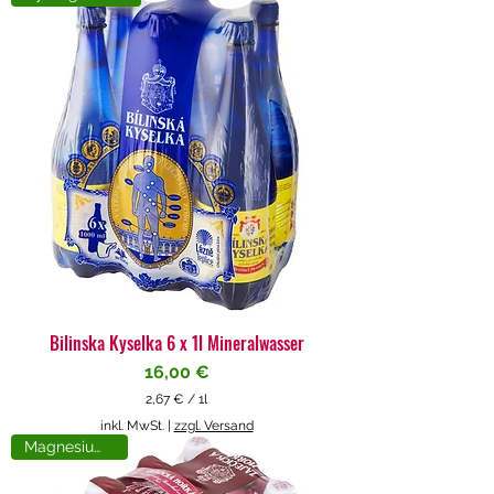
4
€
p
r
o
1
L
i
t
e
r
Bilinska Kyselka 6 x 1l Mineralwasser
Preis
16,00 €
2,67 €
/
1l
2
inkl. MwSt.
|
zzgl. Versand
,
Magnesiumreich
6
7