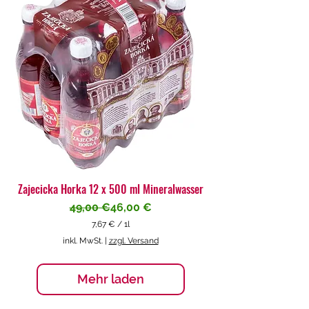
€
p
r
o
1
L
i
t
e
r
Zajecicka Horka 12 x 500 ml Mineralwasser
Standardpreis
Sale-Preis
49,00 €
46,00 €
7,67 €
/
1l
7
inkl. MwSt.
|
zzgl. Versand
,
6
7
Mehr laden
€
p