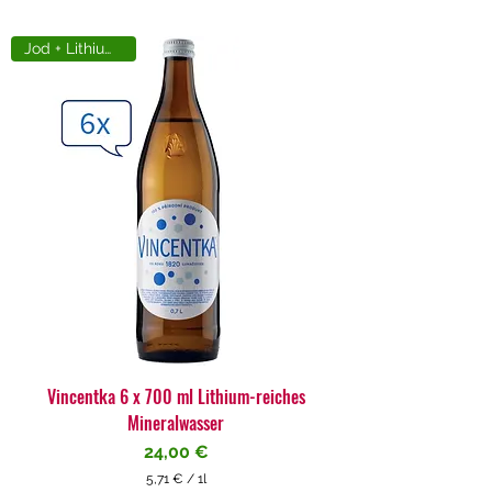
Jod + Lithiumreich
Vincentka 6 x 700 ml Lithium-reiches
Mineralwasser
Preis
24,00 €
5,71 €
/
1l