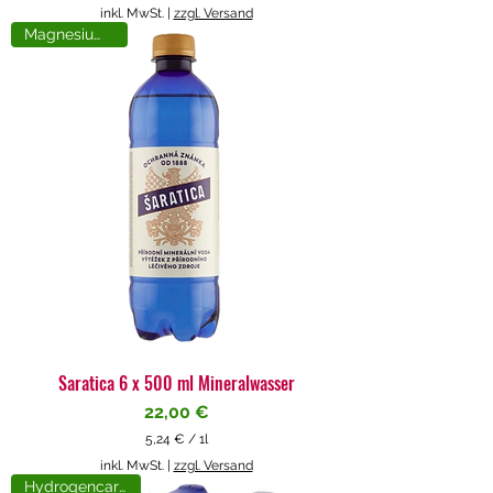
5
inkl. MwSt.
|
zzgl. Versand
,
Magnesiumreich
7
1
€
p
r
o
1
L
i
t
e
r
Saratica 6 x 500 ml Mineralwasser
Preis
22,00 €
5,24 €
/
1l
5
inkl. MwSt.
|
zzgl. Versand
,
Hydrogencarbonat
2