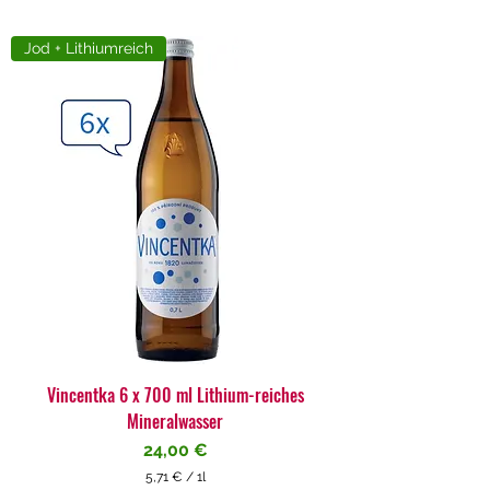
Jod + Lithiumreich
Vincentka 6 x 700 ml Lithium-reiches
Mineralwasser
Preis
24,00 €
5,71 €
/
1l