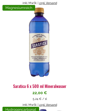
5
inkl. MwSt.
|
zzgl. Versand
,
Magnesiumreich
7
1
€
p
r
o
1
L
i
t
e
r
Saratica 6 x 500 ml Mineralwasser
Preis
22,00 €
5,24 €
/
1l
5
inkl. MwSt.
|
zzgl. Versand
,
Hydrogencarbonat
2