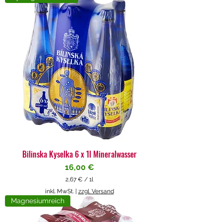
4
€
p
r
o
1
L
i
t
e
r
Bilinska Kyselka 6 x 1l Mineralwasser
Preis
16,00 €
2,67 €
/
1l
2
inkl. MwSt.
|
zzgl. Versand
,
Magnesiumreich
6
7