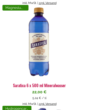
5
inkl. MwSt.
|
zzgl. Versand
,
Magnesiumreich
7
1
€
p
r
o
1
L
i
t
e
r
Saratica 6 x 500 ml Mineralwasser
Preis
22,00 €
5,24 €
/
1l
5
inkl. MwSt.
|
zzgl. Versand
,
Hydrogencarbonat
2