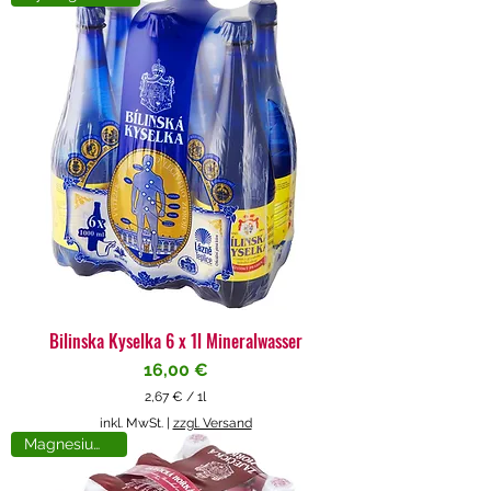
4
€
p
r
o
1
L
i
t
e
r
Bilinska Kyselka 6 x 1l Mineralwasser
Preis
16,00 €
2,67 €
/
1l
2
inkl. MwSt.
|
zzgl. Versand
,
Magnesiumreich
6
7