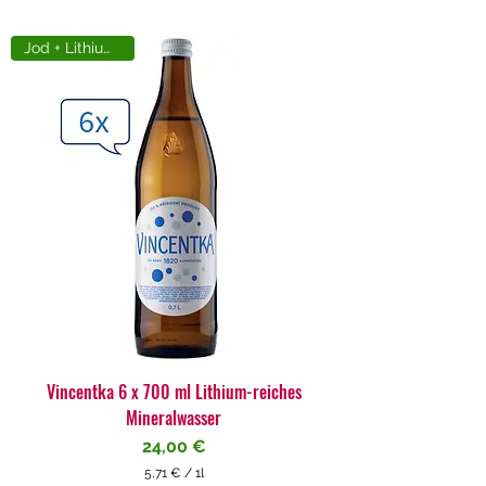
Jod + Lithiumreich
Vincentka 6 x 700 ml Lithium-reiches
Mineralwasser
Preis
24,00 €
5,71 €
/
1l