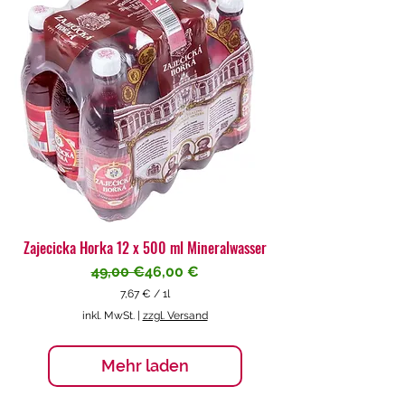
€
p
r
o
1
L
i
t
e
r
Zajecicka Horka 12 x 500 ml Mineralwasser
Standardpreis
Sale-Preis
49,00 €
46,00 €
7,67 €
/
1l
7
inkl. MwSt.
|
zzgl. Versand
,
6
7
Mehr laden
€
p