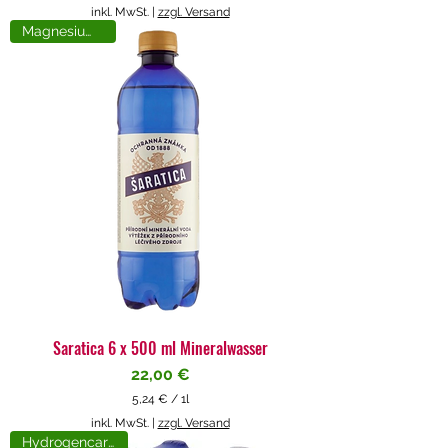
5
inkl. MwSt.
|
zzgl. Versand
,
Magnesiumreich
7
1
€
p
r
o
1
L
i
t
e
r
Saratica 6 x 500 ml Mineralwasser
Preis
22,00 €
5,24 €
/
1l
5
inkl. MwSt.
|
zzgl. Versand
,
Hydrogencarbonat
2