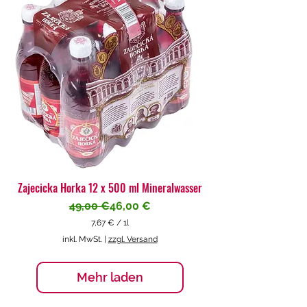
€
p
r
o
1
L
i
t
e
r
Zajecicka Horka 12 x 500 ml Mineralwasser
Standardpreis
Sale-Preis
49,00 €
46,00 €
7,67 €
/
1l
7
inkl. MwSt.
|
zzgl. Versand
,
6
7
Mehr laden
€
p