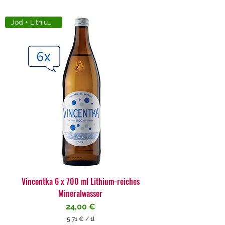
Jod + Lithiumreich
Vincentka 6 x 700 ml Lithium-reiches
Mineralwasser
Preis
24,00 €
5,71 €
/
1l