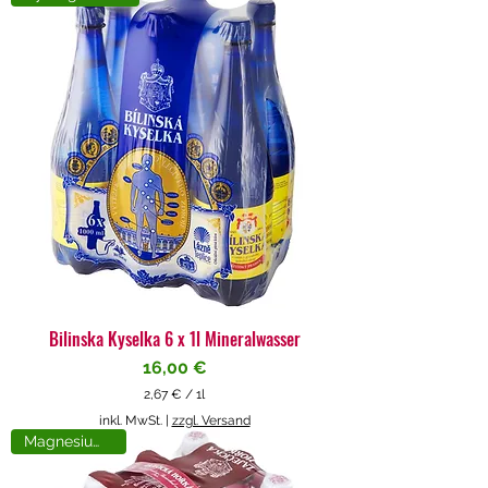
4
€
p
r
o
1
L
i
t
e
r
Bilinska Kyselka 6 x 1l Mineralwasser
Preis
16,00 €
2,67 €
/
1l
2
inkl. MwSt.
|
zzgl. Versand
,
Magnesiumreich
6
7