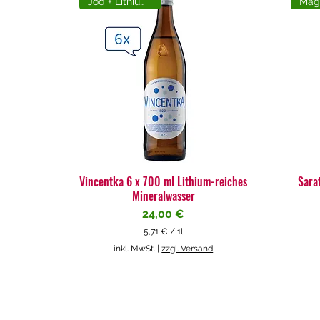
Jod + Lithiumreich
Vincentka 6 x 700 ml Lithium-reiches
Sara
Mineralwasser
Preis
24,00 €
5,71 €
/
1l
5
inkl. MwSt.
|
zzgl. Versand
,
7
1
€
p