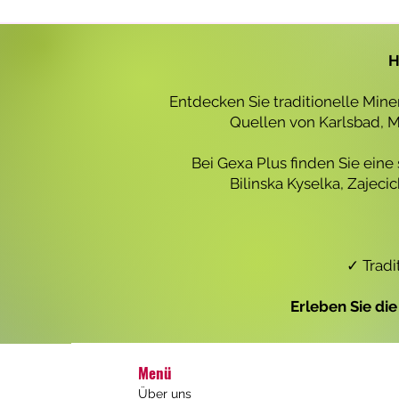
r
o
1
L
H
i
t
e
Entdecken Sie traditionelle Min
r
Quellen von Karlsbad, Ma
Bei Gexa Plus finden Sie eine
Bilinska Kyselka, Zajec
✓ Tradi
Erleben Sie di
Menü
Über uns