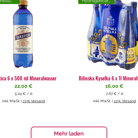
Magnesiumreich
Hydrogencarbonat
tica 6 x 500 ml Mineralwasser
Bilinska Kyselka 6 x 1l Minera
Preis
Preis
22,00 €
16,00 €
5,24 €
/
1l
2,67 €
/
1l
5
2
inkl. MwSt.
|
zzgl. Versand
inkl. MwSt.
|
zzgl. Versand
,
,
2
6
4
7
€
€
p
p
Mehr laden
r
r
o
o