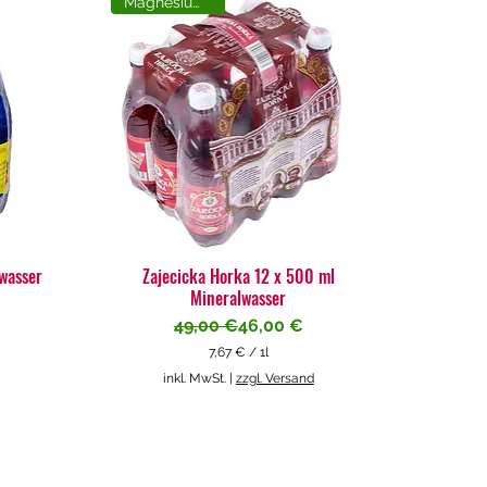
Magnesiumreich
lwasser
Zajecicka Horka 12 x 500 ml
Mineralwasser
Standardpreis
Sale-Preis
49,00 €
46,00 €
7,67 €
/
1l
7
inkl. MwSt.
|
zzgl. Versand
,
6
7
€
p