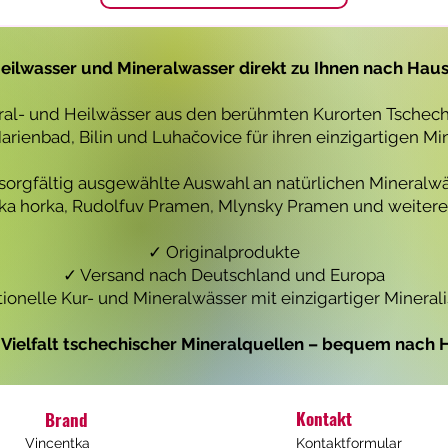
1
1
L
L
i
i
t
t
eilwasser und Mineralwasser direkt zu Ihnen nach Hau
e
e
r
r
eral- und Heilwässer aus den berühmten Kurorten Tschechi
rienbad, Bilin und Luhačovice für ihren einzigartigen Mi
 sorgfältig ausgewählte Auswahl an natürlichen Mineralwä
icka horka, Rudolfuv Pramen, Mlynsky Pramen und weiteren
✓ Originalprodukte
✓ Versand nach Deutschland und Europa
tionelle Kur- und Mineralwässer mit einzigartiger Mineral
e Vielfalt tschechischer Mineralquellen – bequem nach H
Kontakt
Brand
Vincentka
Kontaktformular