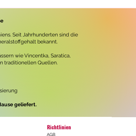
r
o
1
L
se
i
t
e
ens. Seit Jahrhunderten sind die
r
neralstoffgehalt bekannt.
ssern wie Vincentka, Saratica,
 traditionellen Quellen.
isierung
ause geliefert.
Richtlinien
AGB