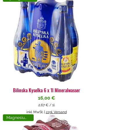
4
€
p
r
o
1
L
i
t
e
r
Bilinska Kyselka 6 x 1l Mineralwasser
Preis
16,00 €
2,67 €
/
1l
2
inkl. MwSt.
|
zzgl. Versand
,
Magnesiumreich
6
7