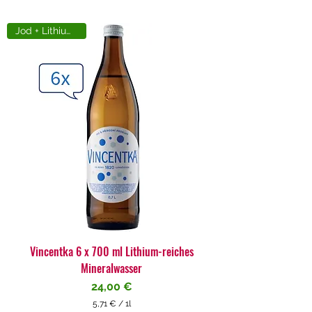
Jod + Lithiumreich
Vincentka 6 x 700 ml Lithium-reiches
Mineralwasser
Preis
24,00 €
5,71 €
/
1l