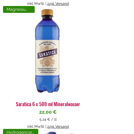
5
inkl. MwSt.
|
zzgl. Versand
,
Magnesiumreich
7
1
€
p
r
o
1
L
i
t
e
r
Saratica 6 x 500 ml Mineralwasser
Preis
22,00 €
5,24 €
/
1l
5
inkl. MwSt.
|
zzgl. Versand
,
Hydrogencarbonat
2