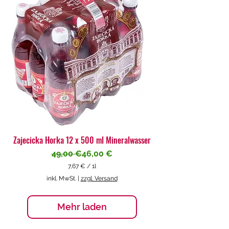
€
p
r
o
1
L
i
t
e
r
Zajecicka Horka 12 x 500 ml Mineralwasser
Standardpreis
Sale-Preis
49,00 €
46,00 €
7,67 €
/
1l
7
inkl. MwSt.
|
zzgl. Versand
,
6
7
Mehr laden
€
p