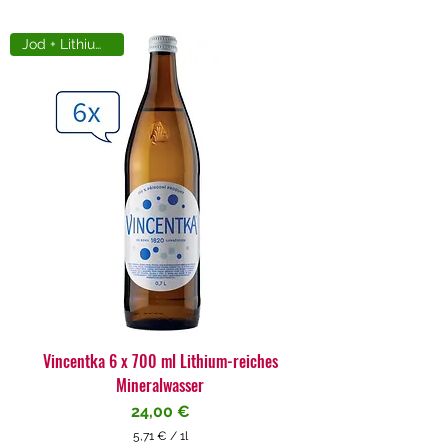
Jod + Lithiumreich
Vincentka 6 x 700 ml Lithium-reiches
Mineralwasser
Preis
24,00 €
5,71 €
/
1l