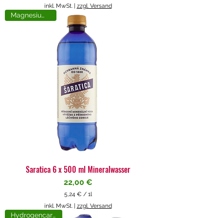
5
inkl. MwSt.
|
zzgl. Versand
,
Magnesiumreich
7
1
€
p
r
o
1
L
i
t
e
r
Saratica 6 x 500 ml Mineralwasser
Preis
22,00 €
5,24 €
/
1l
5
inkl. MwSt.
|
zzgl. Versand
,
Hydrogencarbonat
2