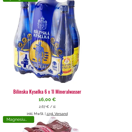
4
€
p
r
o
1
L
i
t
e
r
Bilinska Kyselka 6 x 1l Mineralwasser
Preis
16,00 €
2,67 €
/
1l
2
inkl. MwSt.
|
zzgl. Versand
,
Magnesiumreich
6
7