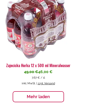
€
p
r
o
1
L
i
t
e
r
Zajecicka Horka 12 x 500 ml Mineralwasser
Standardpreis
Sale-Preis
49,00 €
46,00 €
7,67 €
/
1l
7
inkl. MwSt.
|
zzgl. Versand
,
6
7
Mehr laden
€
p