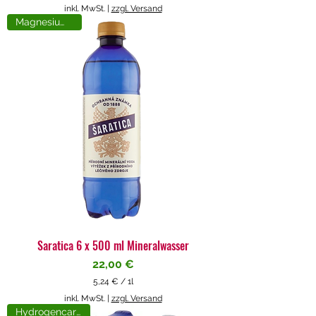
5
inkl. MwSt.
|
zzgl. Versand
,
Magnesiumreich
7
1
€
p
r
o
1
L
i
t
e
r
Saratica 6 x 500 ml Mineralwasser
Preis
22,00 €
5,24 €
/
1l
5
inkl. MwSt.
|
zzgl. Versand
,
Hydrogencarbonat
2