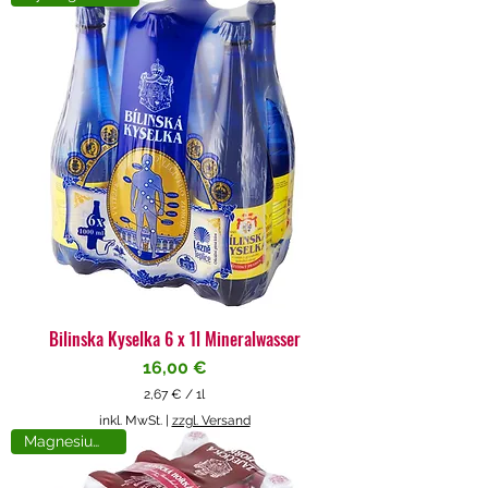
4
€
p
r
o
1
L
i
t
e
r
Bilinska Kyselka 6 x 1l Mineralwasser
Preis
16,00 €
2,67 €
/
1l
2
inkl. MwSt.
|
zzgl. Versand
,
Magnesiumreich
6
7