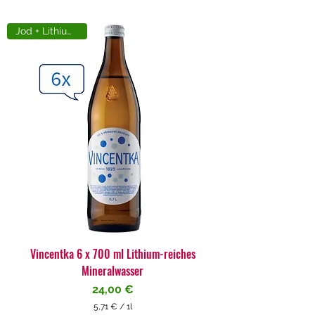
Jod + Lithiumreich
Vincentka 6 x 700 ml Lithium-reiches
Mineralwasser
Preis
24,00 €
5,71 €
/
1l