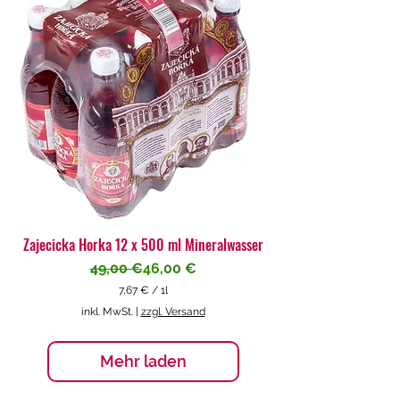
€
p
r
o
1
L
i
t
e
r
Zajecicka Horka 12 x 500 ml Mineralwasser
Standardpreis
Sale-Preis
49,00 €
46,00 €
7,67 €
/
1l
7
inkl. MwSt.
|
zzgl. Versand
,
6
7
Mehr laden
€
p