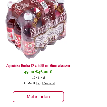
€
p
r
o
1
L
i
t
e
r
Zajecicka Horka 12 x 500 ml Mineralwasser
Standardpreis
Sale-Preis
49,00 €
46,00 €
7,67 €
/
1l
7
inkl. MwSt.
|
zzgl. Versand
,
6
7
Mehr laden
€
p