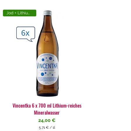
Jod + Lithiumreich
Vincentka 6 x 700 ml Lithium-reiches
Mineralwasser
Preis
24,00 €
5,71 €
/
1l