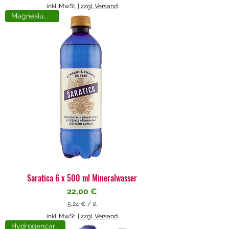
5
inkl. MwSt.
|
zzgl. Versand
,
Magnesiumreich
7
1
€
p
r
o
1
L
i
t
e
r
Saratica 6 x 500 ml Mineralwasser
Preis
22,00 €
5,24 €
/
1l
5
inkl. MwSt.
|
zzgl. Versand
,
Hydrogencarbonat
2