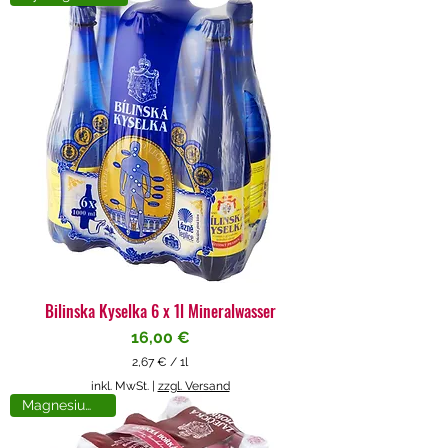
4
€
p
r
o
1
L
i
t
e
r
Bilinska Kyselka 6 x 1l Mineralwasser
Preis
16,00 €
2,67 €
/
1l
2
inkl. MwSt.
|
zzgl. Versand
,
Magnesiumreich
6
7