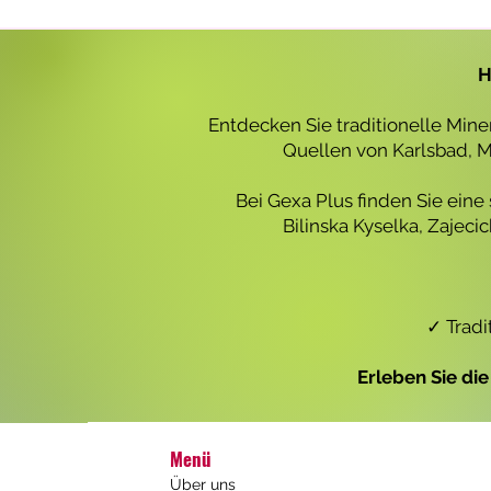
r
o
1
L
H
i
t
e
Entdecken Sie traditionelle Min
r
Quellen von Karlsbad, Ma
Bei Gexa Plus finden Sie eine
Bilinska Kyselka, Zajec
✓ Tradi
Erleben Sie di
Menü
Über uns