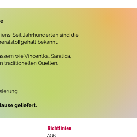
r
o
1
L
se
i
t
e
ens. Seit Jahrhunderten sind die
r
neralstoffgehalt bekannt.
ssern wie Vincentka, Saratica,
 traditionellen Quellen.
isierung
ause geliefert.
Richtlinien
AGB