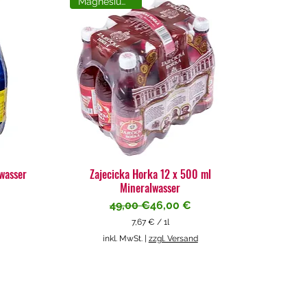
Magnesiumreich
lwasser
Zajecicka Horka 12 x 500 ml
Mineralwasser
Standardpreis
Sale-Preis
49,00 €
46,00 €
7,67 €
/
1l
7
inkl. MwSt.
|
zzgl. Versand
,
6
7
€
p