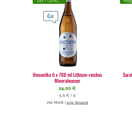
Jod + Lithiumreich
Vincentka 6 x 700 ml Lithium-reiches
Sara
Mineralwasser
Preis
24,00 €
5,71 €
/
1l
5
inkl. MwSt.
|
zzgl. Versand
,
7
1
€
p