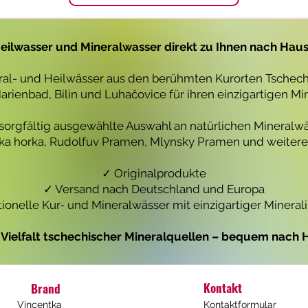
1
1
L
L
i
i
t
t
eilwasser und Mineralwasser direkt zu Ihnen nach Hau
e
e
r
r
eral- und Heilwässer aus den berühmten Kurorten Tschechi
rienbad, Bilin und Luhačovice für ihren einzigartigen Mi
 sorgfältig ausgewählte Auswahl an natürlichen Mineralwä
icka horka, Rudolfuv Pramen, Mlynsky Pramen und weiteren
✓ Originalprodukte
✓ Versand nach Deutschland und Europa
tionelle Kur- und Mineralwässer mit einzigartiger Mineral
e Vielfalt tschechischer Mineralquellen – bequem nach H
Kontakt
Brand
Vincentka
Kontaktformular