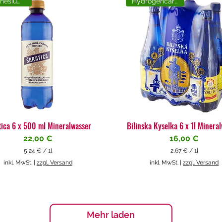
Magnesiumreich
Hydrogencarbonat
tica 6 x 500 ml Mineralwasser
Bilinska Kyselka 6 x 1l Minera
Preis
Preis
22,00 €
16,00 €
5,24 €
/
1l
2,67 €
/
1l
5
2
inkl. MwSt.
|
zzgl. Versand
inkl. MwSt.
|
zzgl. Versand
,
,
2
6
4
7
€
€
p
p
Mehr laden
r
r
o
o