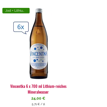
Jod + Lithiumreich
Vincentka 6 x 700 ml Lithium-reiches
Mineralwasser
Preis
24,00 €
5,71 €
/
1l