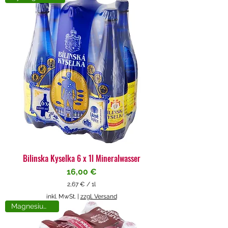
4
€
p
r
o
1
L
i
t
e
r
Bilinska Kyselka 6 x 1l Mineralwasser
Preis
16,00 €
2,67 €
/
1l
2
inkl. MwSt.
|
zzgl. Versand
,
Magnesiumreich
6
7