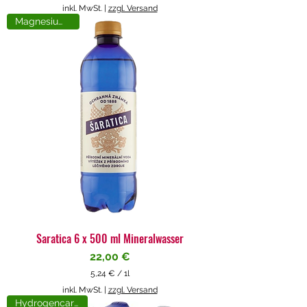
5
inkl. MwSt.
|
zzgl. Versand
,
Magnesiumreich
7
1
€
p
r
o
1
L
i
t
e
r
Saratica 6 x 500 ml Mineralwasser
Preis
22,00 €
5,24 €
/
1l
5
inkl. MwSt.
|
zzgl. Versand
,
Hydrogencarbonat
2