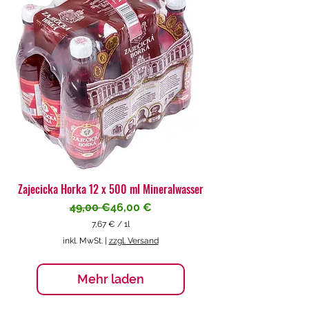
€
p
r
o
1
L
i
t
e
r
Zajecicka Horka 12 x 500 ml Mineralwasser
Standardpreis
Sale-Preis
49,00 €
46,00 €
7,67 €
/
1l
7
inkl. MwSt.
|
zzgl. Versand
,
6
7
Mehr laden
€
p