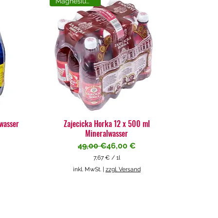
Magnesiumreich
lwasser
Zajecicka Horka 12 x 500 ml
Mineralwasser
Standardpreis
Sale-Preis
49,00 €
46,00 €
7,67 €
/
1l
7
inkl. MwSt.
|
zzgl. Versand
,
6
7
€
p