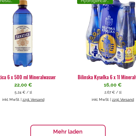
Magnesiumreich
Hydrogencarbonat
tica 6 x 500 ml Mineralwasser
Bilinska Kyselka 6 x 1l Minera
Preis
Preis
22,00 €
16,00 €
5,24 €
/
1l
2,67 €
/
1l
5
2
inkl. MwSt.
|
zzgl. Versand
inkl. MwSt.
|
zzgl. Versand
,
,
2
6
4
7
€
€
p
p
Mehr laden
r
r
o
o