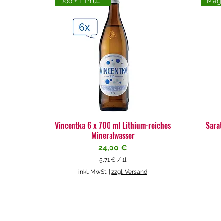
Jod + Lithiumreich
Vincentka 6 x 700 ml Lithium-reiches
Sara
Mineralwasser
Preis
24,00 €
5,71 €
/
1l
5
inkl. MwSt.
|
zzgl. Versand
,
7
1
€
p