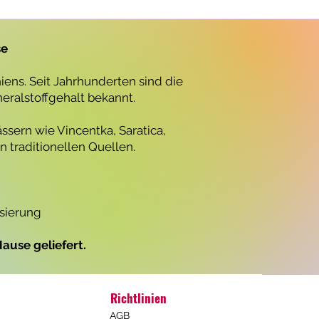
r
o
1
L
se
i
t
e
ens. Seit Jahrhunderten sind die
r
neralstoffgehalt bekannt.
ssern wie Vincentka, Saratica,
 traditionellen Quellen.
isierung
ause geliefert.
Richtlinien
AGB