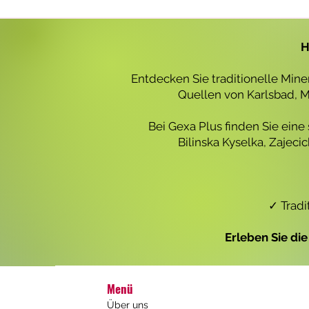
r
o
1
L
H
i
t
e
Entdecken Sie traditionelle Min
r
Quellen von Karlsbad, Ma
Bei Gexa Plus finden Sie eine
Bilinska Kyselka, Zajec
✓ Tradi
Erleben Sie di
Menü
Über uns