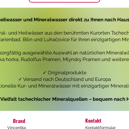
1
1
L
L
i
i
t
t
eilwasser und Mineralwasser direkt zu Ihnen nach Hau
e
e
r
r
eral- und Heilwässer aus den berühmten Kurorten Tschechi
rienbad, Bilin und Luhačovice für ihren einzigartigen Mi
 sorgfältig ausgewählte Auswahl an natürlichen Mineralwä
icka horka, Rudolfuv Pramen, Mlynsky Pramen und weiteren
✓ Originalprodukte
✓ Versand nach Deutschland und Europa
tionelle Kur- und Mineralwässer mit einzigartiger Mineral
e Vielfalt tschechischer Mineralquellen – bequem nach H
Kontakt
Brand
Vincentka
Kontaktformular