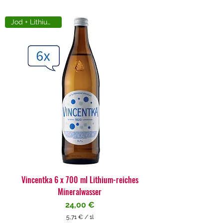
Jod + Lithiumreich
Vincentka 6 x 700 ml Lithium-reiches
Mineralwasser
Preis
24,00 €
5,71 €
/
1l