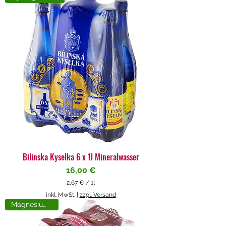
4
€
p
r
o
1
L
i
t
e
r
Bilinska Kyselka 6 x 1l Mineralwasser
Preis
16,00 €
2,67 €
/
1l
2
inkl. MwSt.
|
zzgl. Versand
,
Magnesiumreich
6
7