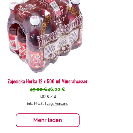
€
p
r
o
1
L
i
t
e
r
Zajecicka Horka 12 x 500 ml Mineralwasser
Standardpreis
Sale-Preis
49,00 €
46,00 €
7,67 €
/
1l
7
inkl. MwSt.
|
zzgl. Versand
,
6
7
Mehr laden
€
p