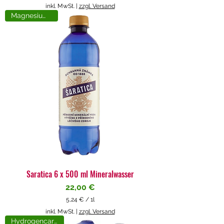
5
inkl. MwSt.
|
zzgl. Versand
,
Magnesiumreich
7
1
€
p
r
o
1
L
i
t
e
r
Saratica 6 x 500 ml Mineralwasser
Preis
22,00 €
5,24 €
/
1l
5
inkl. MwSt.
|
zzgl. Versand
,
Hydrogencarbonat
2