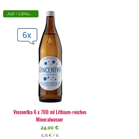
Jod + Lithiumreich
Vincentka 6 x 700 ml Lithium-reiches
Mineralwasser
Preis
24,00 €
5,71 €
/
1l