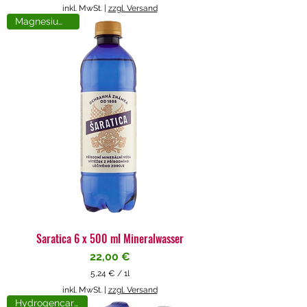
5
inkl. MwSt.
|
zzgl. Versand
,
Magnesiumreich
7
1
€
p
r
o
1
L
i
t
e
r
Saratica 6 x 500 ml Mineralwasser
Preis
22,00 €
5,24 €
/
1l
5
inkl. MwSt.
|
zzgl. Versand
,
Hydrogencarbonat
2