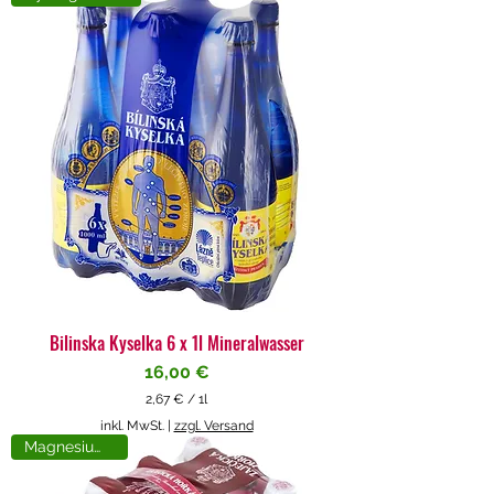
4
€
p
r
o
1
L
i
t
e
r
Bilinska Kyselka 6 x 1l Mineralwasser
Preis
16,00 €
2,67 €
/
1l
2
inkl. MwSt.
|
zzgl. Versand
,
Magnesiumreich
6
7