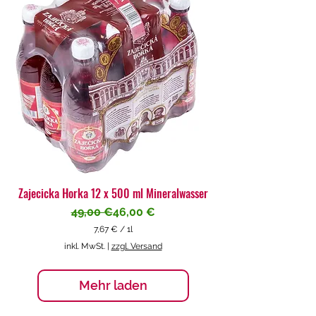
€
p
r
o
1
L
i
t
e
r
Zajecicka Horka 12 x 500 ml Mineralwasser
Standardpreis
Sale-Preis
49,00 €
46,00 €
7,67 €
/
1l
7
inkl. MwSt.
|
zzgl. Versand
,
6
7
Mehr laden
€
p