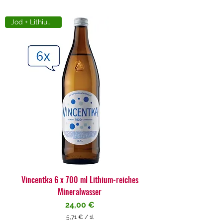
Jod + Lithiumreich
Vincentka 6 x 700 ml Lithium-reiches
Mineralwasser
Preis
24,00 €
5,71 €
/
1l