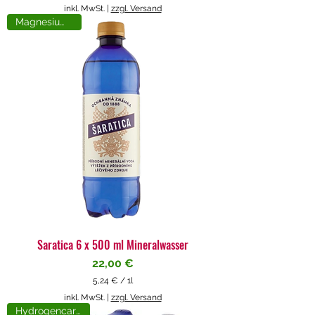
5
inkl. MwSt.
|
zzgl. Versand
,
Magnesiumreich
7
1
€
p
r
o
1
L
i
t
e
r
Saratica 6 x 500 ml Mineralwasser
Preis
22,00 €
5,24 €
/
1l
5
inkl. MwSt.
|
zzgl. Versand
,
Hydrogencarbonat
2