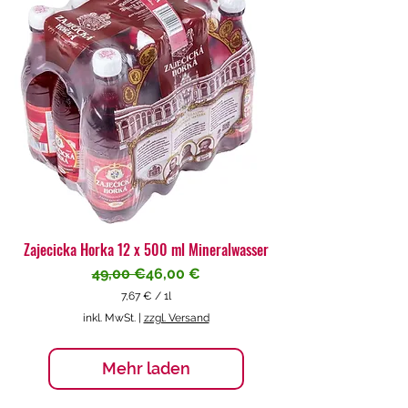
€
p
r
o
1
L
i
t
e
r
Zajecicka Horka 12 x 500 ml Mineralwasser
Standardpreis
Sale-Preis
49,00 €
46,00 €
7,67 €
/
1l
7
inkl. MwSt.
|
zzgl. Versand
,
6
7
Mehr laden
€
p