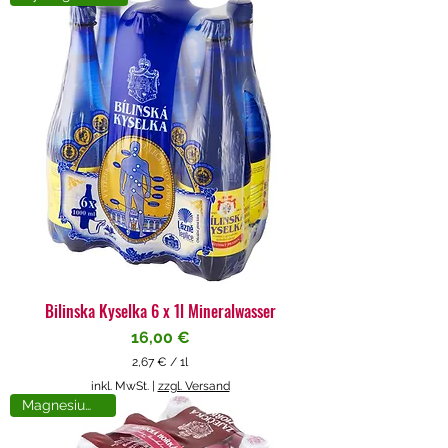
4
€
p
r
o
1
L
i
t
e
r
Bilinska Kyselka 6 x 1l Mineralwasser
Preis
16,00 €
2,67 €
/
1l
2
inkl. MwSt.
|
zzgl. Versand
,
Magnesiumreich
6
7