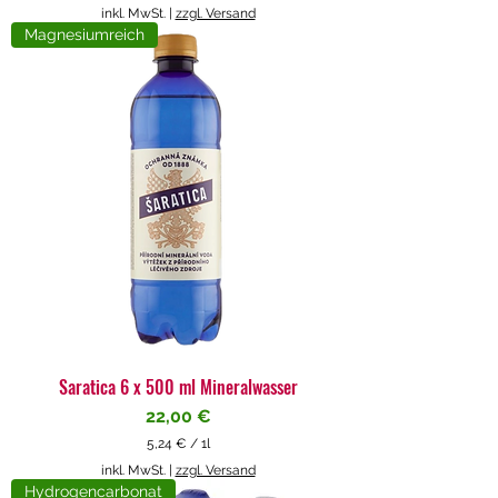
5
inkl. MwSt.
|
zzgl. Versand
,
Magnesiumreich
7
1
€
p
r
o
1
L
i
t
e
r
Saratica 6 x 500 ml Mineralwasser
Preis
22,00 €
5,24 €
/
1l
5
inkl. MwSt.
|
zzgl. Versand
,
Hydrogencarbonat
2