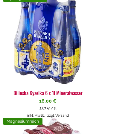
4
€
p
r
o
1
L
i
t
e
r
Bilinska Kyselka 6 x 1l Mineralwasser
Preis
16,00 €
2,67 €
/
1l
2
inkl. MwSt.
|
zzgl. Versand
,
Magnesiumreich
6
7