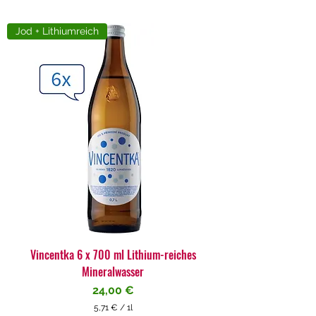
Jod + Lithiumreich
Vincentka 6 x 700 ml Lithium-reiches
Mineralwasser
Preis
24,00 €
5,71 €
/
1l